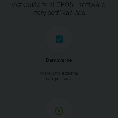
Vyzkoušejte si GEO5 - software,
který šetří váš čas.
Demoverze
Vyzkoušejte si zdarma
naše programy.