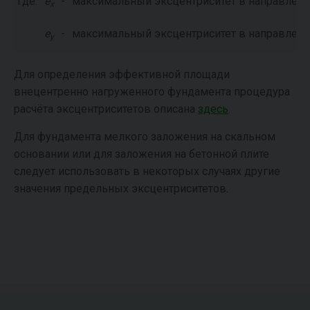
где:
e
-
максимальный эксцентриситет в направлен
x
e
-
максимальный эксцентриситет в направлен
y
Для определения эффективной площади
внецентренно нагруженного фундамента процедура
расчёта эксцентриситетов описана
здесь
.
Для фундамента мелкого заложения на скальном
основании или для заложения на бетонной плите
следует использовать в некоторых случаях другие
значения предельных эксцентриситетов.