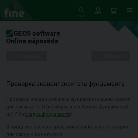
GEO5 software
Online nápověda
Stromeček
Nastavení
Проверка эксцентриситета фундамента
Проверка эксцентриситета фундамента выполняется
для расчёта 1.ПС (
несущая способность фундамента
)
и 2. ПС (
осадка фундамента
).
В процессе расчёта программа выполняет проверку
для следующих случаев: