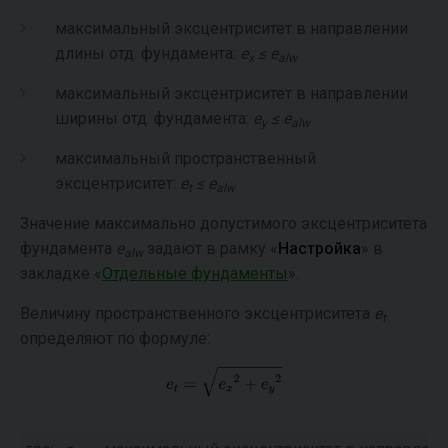
максимальный эксцентриситет в направлении
длины отд. фундамента:
e
≤ e
x
alw
максимальный эксцентриситет в направлении
ширины отд. фундамента:
e
≤ e
y
alw
максимальный пространственный
эксцентриситет:
e
≤ e
t
alw
Значение максимально допустимого эксцентриситета
фундамента
e
задают в рамку «
Настройка
» в
alw
закладке «
Отдельные фундаменты
».
Величину пространственного эксцентриситета
e
t
определяют по формуле: