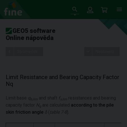
GEO5 software
Online nápověda
Stromeček
Nastavení
Limit Resistance and Bearing Capacity Factor
Nq
Limit base
q
and shaft
f
resistances and bearing
b,lim
s,lim
capacity factor
N
are calculated
according to the pile
q
skin friction angle
δ
(
table 7-8
).