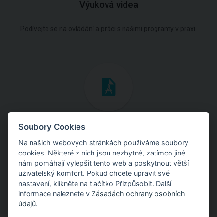
Výuková videa
Podívejte se na ovládání a práci s našimi programy v praxi.
Inženýrské manuály
Soubory Cookies
Na našich webových stránkách používáme soubory
Stáhněte si manuály s teoretickými i praktickými ukázkami
cookies. Některé z nich jsou nezbytné, zatímco jiné
použití programů.
nám pomáhají vylepšit tento web a poskytnout větší
uživatelský komfort. Pokud chcete upravit své
nastavení, klikněte na tlačítko Přizpůsobit. Další
informace naleznete v
Zásadách ochrany osobních
údajů
.