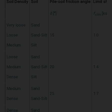
Soil Density
Soil
Pile-soil friction angle
Limit shaf
δ
[
°
]
f
[ksf]
s,lim
Very loose
Sand
Loose
Sand-Silt
15
1.0
Medium
Silt
Loose
Sand
Medium
Sand-Silt
20
1.4
Dense
Silt
Medium
Sand
25
1.7
Dense
Sand-Silt
Dense
Sand