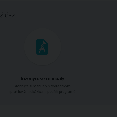
š čas.
Inženýrské manuály
Stáhněte si manuály s teoretickými
i praktickými ukázkami použití programů.