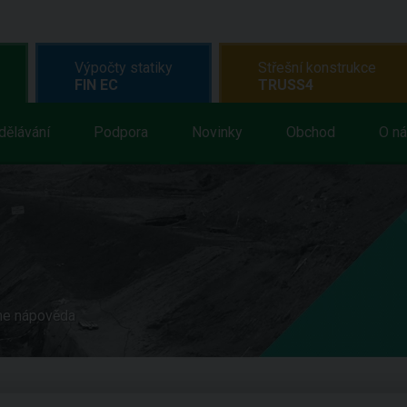
Výpočty statiky
Střešní konstrukce
FIN EC
TRUSS4
dělávání
Podpora
Novinky
Obchod
O n
ne nápověda