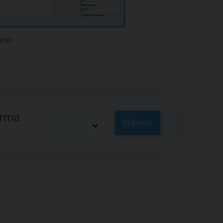
ка»
arma.
Stáhnout