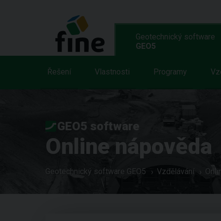
Geotechnický software
GEO5
Řešení
Vlastnosti
Programy
Vz
GEO5 software
Online nápověda
Geotechnický software GEO5
Vzdělávání
Onli