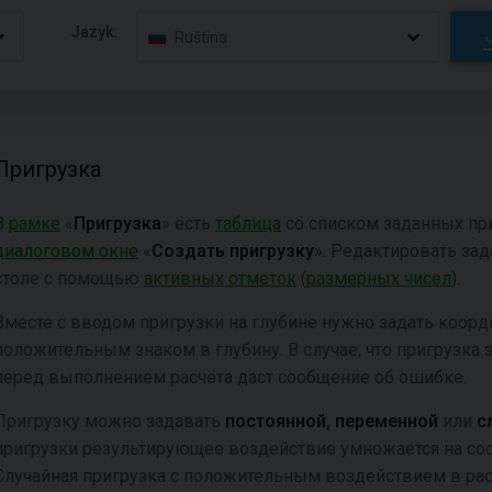
Jazyk:
Ruština
Пригрузка
В
рамке
«
Пригрузка
» есть
таблица
со списком заданных пр
диалоговом окне
«
Создать пригрузку
». Редактировать за
столе с помощью
aктивных отметок
(
размерных чисел
).
Вместе с вводом пригрузки на глубине нужно задать коор
положительным знаком в глубину. В случае, что пригрузка
перед выполнением расчёта даст сообщение об ошибке.
Пригрузку можно задавать
постоянной,
переменной
или
с
пригрузки результирующее воздействие умножается на со
Случайная пригрузка с положительным воздействием в рас