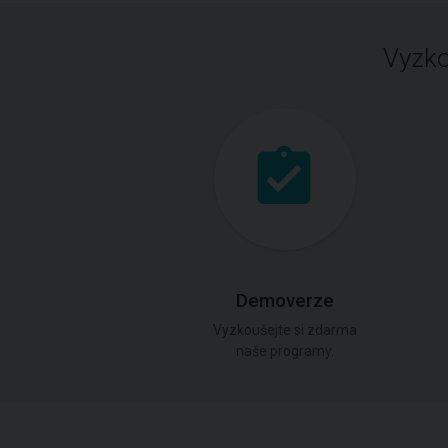
Vyzko
Demoverze
Vyzkoušejte si zdarma
naše programy.