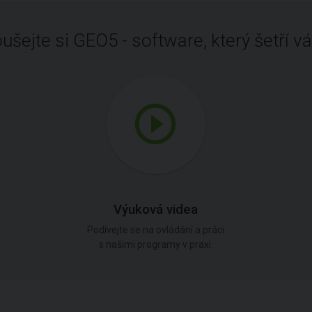
ušejte si GEO5 - software, který šetří vá
Výuková videa
Podívejte se na ovládání a práci
s našimi programy v praxi.