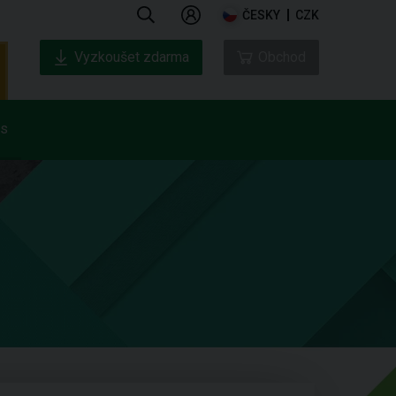
ČESKY
CZK
Vyzkoušet zdarma
Obchod
ás