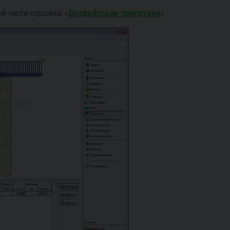
й части справки «
Воздействие пригрузки
».