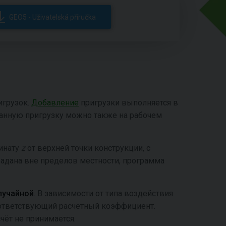
GEO5 - Uživatelská příručka
игрузок.
Добавление
пригрузки выполняется в
данную пригрузку можно также на рабочем
динату
z
от верхней точки конструкции, с
 задана вне пределов местности, программа
лучайной
.
В зависимости от типа воздействия
ответствующий расчётный коэффициент.
чёт не принимается.