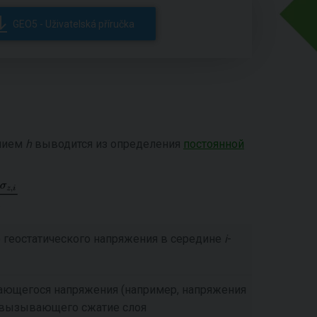
GEO5 - Uživatelská příručka
анием
h
выводится из определения
постоянной
 геостатического напряжения в середине
i
-
ающегося напряжения (например, напряжения
, вызывающего сжатие слоя