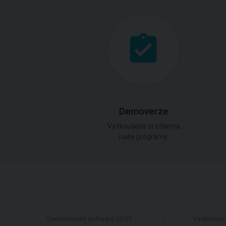
Demoverze
Vyzkoušejte si zdarma
naše programy.
Geotechnický software GEO5
Vzdělávání