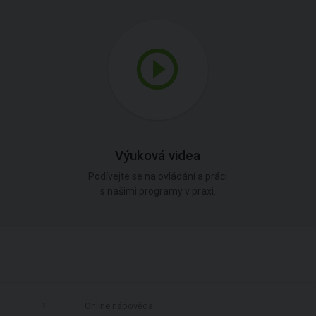
Výuková videa
Podívejte se na ovládání a práci
s našimi programy v praxi.
Online nápověda