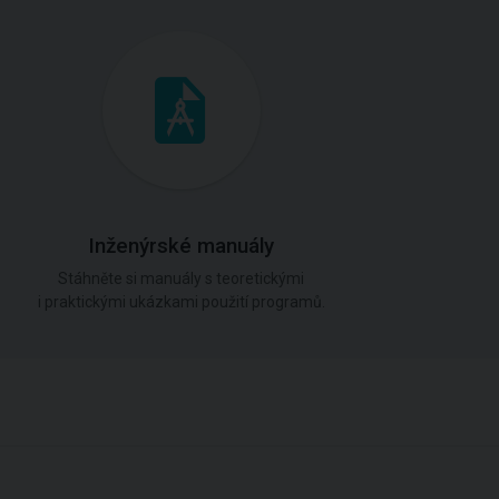
Inženýrské manuály
Stáhněte si manuály s teoretickými
i praktickými ukázkami použití programů.