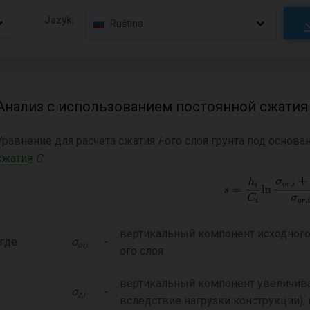
Jazyk:
Ruština
Анализ с использованием постоянной сжатия
Уравнение для расчета сжатия
i
-ого слоя грунта под основ
сжатия
C
:
вертикальный компонент исходного
где:
σ
-
or,i
ого слоя
вертикальный компонент увеличив
σ
-
z,i
вследствие нагрузки конструкции)