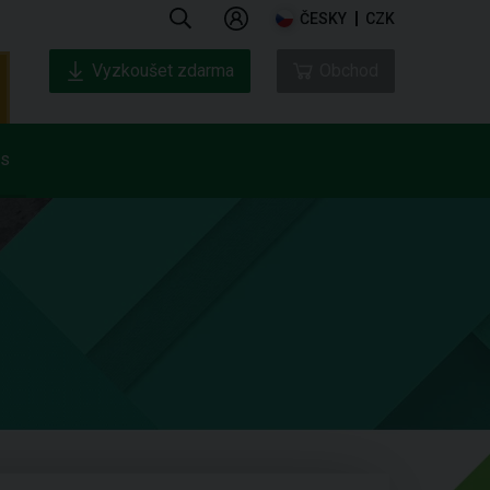
ČESKY
CZK
Vyzkoušet zdarma
Obchod
ás