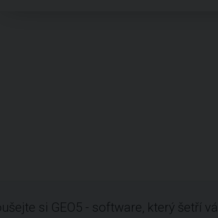
ušejte si GEO5 - software, který šetří vá