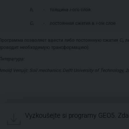
h
-
толщина
i
-ого слоя
i
C
-
постоянная сжатия в
i
-ом слое
i
Программа позволяет ввести либо постоянную сжатия
C
, 
i
проводит необходимую трансформацию).
Литература:
Arnold Verruijt: Soil mechanics, Delft University of Technology, 20
Vyzkoušejte si programy GEO5. Zd