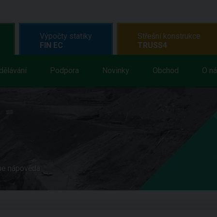
Výpočty statiky
Střešní konstrukce
FIN EC
TRUSS4
dělávání
Podpora
Novinky
Obchod
O n
ne nápověda