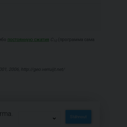
либо
постоянную сжатия
C
(программа сама
10
01, 2006, http://geo.verruijt.net/
arma.
Stáhnout