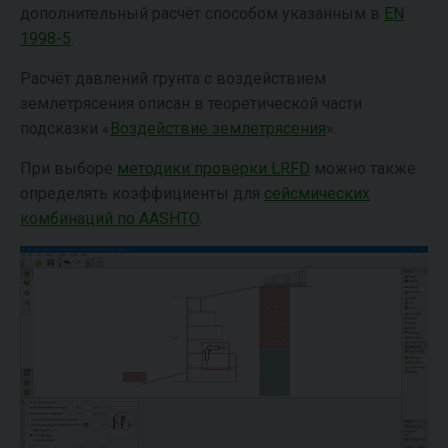
дополнительный расчёт способом указанным в
EN
1998-5
.
Расчёт давлений грунта с воздействием
землетрясения описан в теоретической части
подсказки «
Воздействие землетрясения
».
При выборе
методики проверки LRFD
можно также
определять коэффициенты для
сейсмических
комбинаций по AASHTO
.