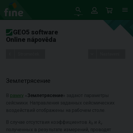
GEO5 software
Online nápověda
Stromeček
Nastavení
Землетрясение
В
рамку
«
Землетрясение
» задают параметры
сейсмики. Направления заданных сейсмических
воздействий отображены на рабочем столе.
В случае отсутствия коэффициентов
k
и
k
h
v
полученных в результате измерений, проводят