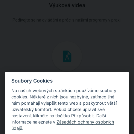
Výuková videa
Podívejte se na ovládání a práci s našimi programy v praxi.
Inženýrské manuály
Soubory Cookies
Na našich webových stránkách používáme soubory
Stáhněte si manuály s teoretickými i praktickými ukázkami
cookies. Některé z nich jsou nezbytné, zatímco jiné
použití programů.
nám pomáhají vylepšit tento web a poskytnout větší
uživatelský komfort. Pokud chcete upravit své
nastavení, klikněte na tlačítko Přizpůsobit. Další
informace naleznete v
Zásadách ochrany osobních
údajů
.