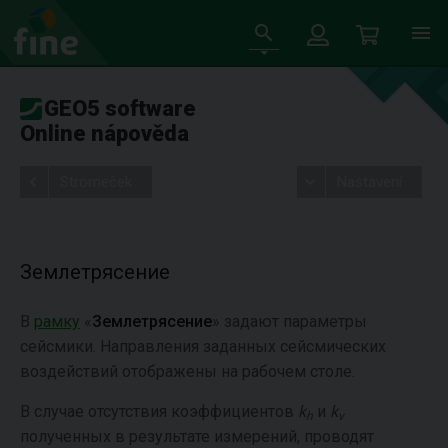
GEO5 software
Online nápověda
Stromeček
Nastavení
Землетрясение
В
рамку
«
Землетрясение
» задают параметры
сейсмики. Направления заданных сейсмических
воздействий отображены на рабочем столе.
В случае отсутствия коэффициентов
k
и
k
h
v
полученных в результате измерений, проводят