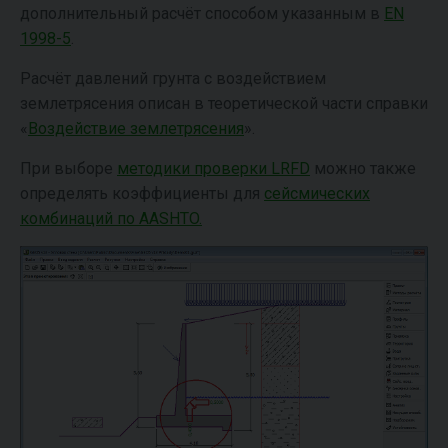
дополнительный расчёт способом указанным в
EN
1998-5
.
Расчёт давлений грунта с воздействием
землетрясения описан в теоретической части справки
«
Воздействие землетрясения
».
При выборе
методики проверки LRFD
можно также
определять коэффициенты для
сейсмических
комбинаций по AASHTO.