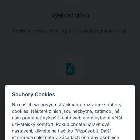
Výuková videa
Podívejte se na ovládání a práci s našimi programy v praxi.
Inženýrské manuály
Soubory Cookies
Na našich webových stránkách používáme soubory
Stáhněte si manuály s teoretickými i praktickými ukázkami
cookies. Některé z nich jsou nezbytné, zatímco jiné
použití programů.
nám pomáhají vylepšit tento web a poskytnout větší
uživatelský komfort. Pokud chcete upravit své
nastavení, klikněte na tlačítko Přizpůsobit. Další
informace naleznete v
Zásadách ochrany osobních