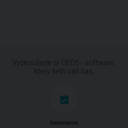
Vyzkoušejte si GEO5 - software,
který šetří váš čas.
Demoverze