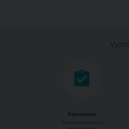
Vyzko
Demoverze
Vyzkoušejte si zdarma
naše programy.