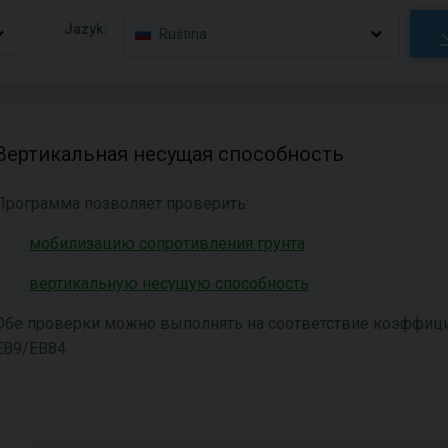
Jazyk:
Ruština
Вертикальная несущая способность
Программа позволяет проверить:
мобилизацию сопротивления грунта
вертикальную несущую способность
Обе проверки можно выполнять на соответствие коэффици
EB9/EB84.