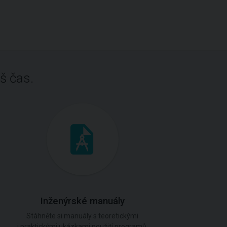
š čas.
Inženýrské manuály
Stáhněte si manuály s teoretickými
i praktickými ukázkami použití programů.