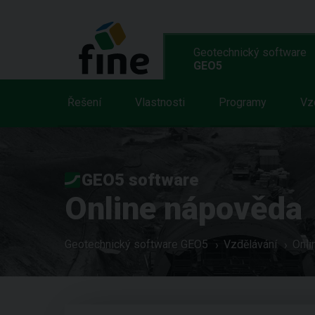
Geotechnický software
GEO5
Řešení
Vlastnosti
Programy
Vz
GEO5 software
Online nápověda
Geotechnický software GEO5
Vzdělávání
Onli