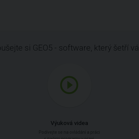
ušejte si GEO5 - software, který šetří vá
Výuková videa
Podívejte se na ovládání a práci
s našimi programy v praxi.