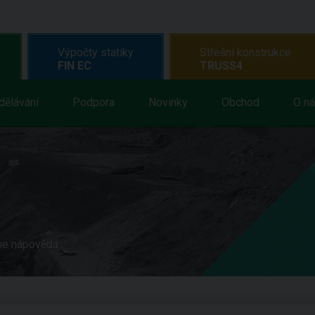
Výpočty statiky
Střešní konstrukce
FIN EC
TRUSS4
dělávání
Podpora
Novinky
Obchod
O n
ne nápověda