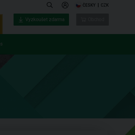
ČESKY
CZK
Vyzkoušet zdarma
Obchod
ás