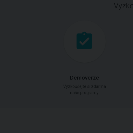
Vyzko
Demoverze
Vyzkoušejte si zdarma
naše programy.