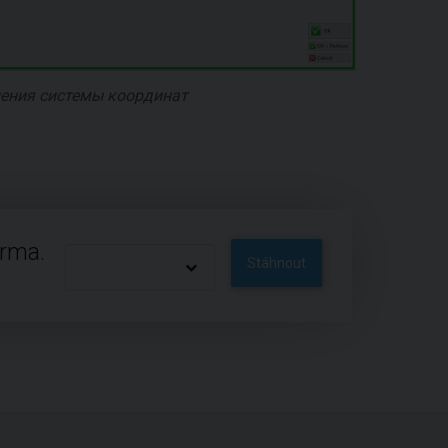
нения системы координат
arma.
Stáhnout