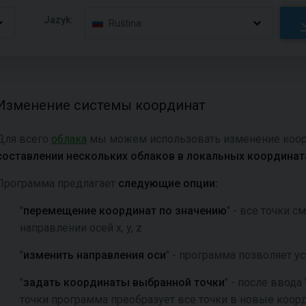
Jazyk:
Ruština
Изменение системы координат
Для всего
облака
мы можем использовать изменение коор
составлении нескольких облаков в локальных координат
Программа предлагает
следующие опции:
"
перемещение координат по значению
" - все точки 
направлении осей x, y, z
"
изменить направления оси
" - программа позволяет ус
"
задать координаты выбранной точки
" - после ввод
точки программа преобразует все точки в новые коор