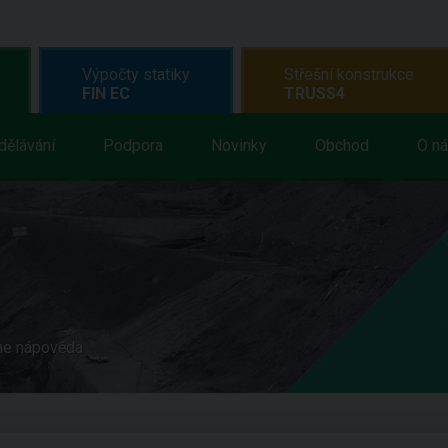
Výpočty statiky
Střešní konstrukce
FIN EC
TRUSS4
dělávání
Podpora
Novinky
Obchod
O n
ne nápověda