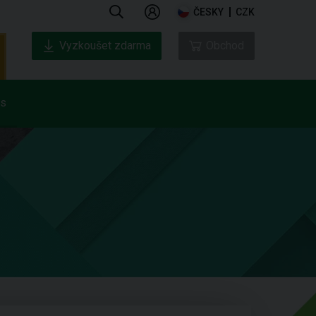
ČESKY
CZK
Vyzkoušet zdarma
Obchod
ás