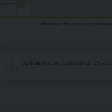
Изменение облака точек путем изме
Vyzkoušejte si programy GEO5. Zd