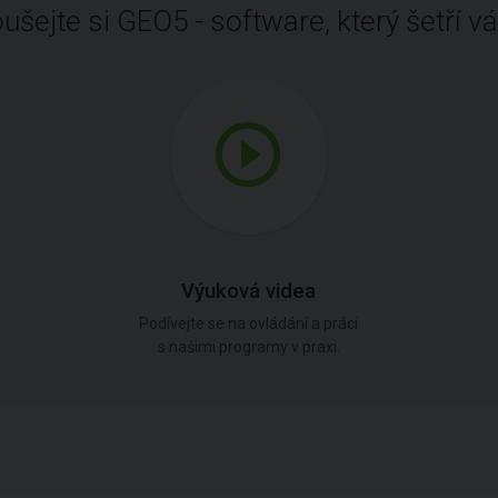
ušejte si GEO5 - software, který šetří vá
Výuková videa
Podívejte se na ovládání a práci
s našimi programy v praxi.