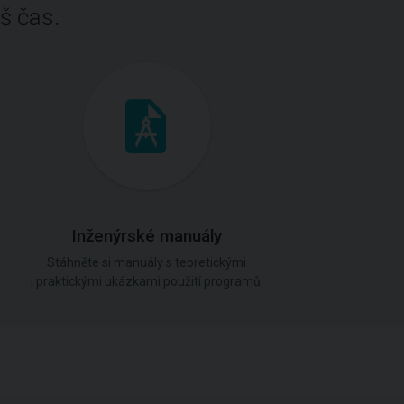
š čas.
Inženýrské manuály
Stáhněte si manuály s teoretickými
i praktickými ukázkami použití programů.