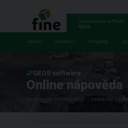
Geotechnický software
GEO5
Řešení
Vlastnosti
Programy
Vz
GEO5 software
Online nápověda
Geotechnický software GEO5
Vzdělávání
Onli