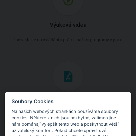
Výuková videa
Podívejte se na ovládání a práci s našimi programy v praxi.
Inženýrské manuály
Soubory Cookies
Na našich webových stránkách používáme soubory
Stáhněte si manuály s teoretickými i praktickými ukázkami
cookies. Některé z nich jsou nezbytné, zatímco jiné
použití programů.
nám pomáhají vylepšit tento web a poskytnout větší
uživatelský komfort. Pokud chcete upravit své