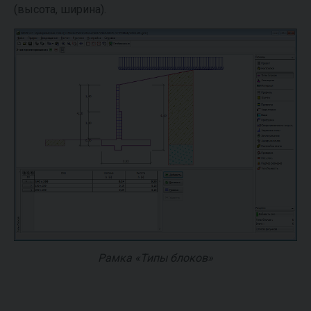
(высота, ширина).
Рамка «Типы блоков»