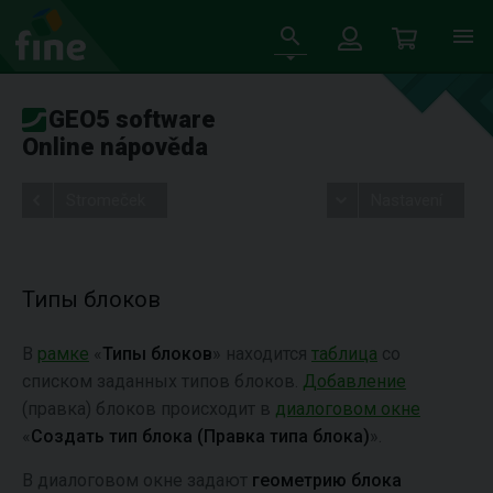
GEO5 software
Online nápověda
Stromeček
Nastavení
Типы блоков
В
рамке
«
Типы блоков
» находится
таблица
со
списком заданных типов блоков.
Добавление
(правка) блоков происходит в
диалоговом окне
«
Создать тип блока (Правка типа блока)
».
В диалоговом окне задают
геометрию блока