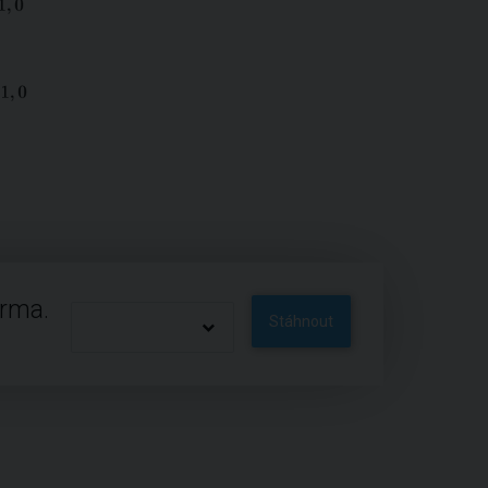
arma.
Stáhnout