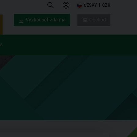
ČESKY
CZK
Vyzkoušet zdarma
Obchod
ás