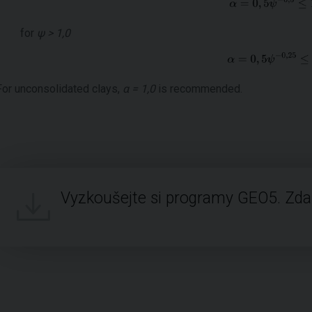
for
ψ > 1,0
For unconsolidated clays,
α = 1,0
is recommended.
Vyzkoušejte si programy GEO5. Zd