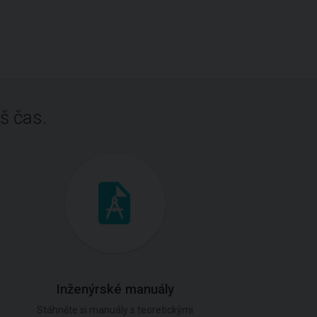
š čas.
Inženýrské manuály
Stáhněte si manuály s teoretickými