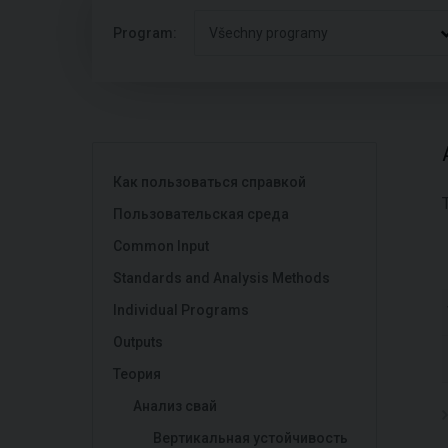
Program:
Všechny programy
Как пользоваться справкой
Пользовательская среда
Common Input
Standards and Analysis Methods
Individual Programs
Outputs
Теория
Анализ свай
Вертикальная устойчивость