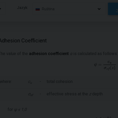
Jazyk:
Ruština
Adhesion Coefficient
The value of the
adhesion coefficient
α
is calculated as follows:
where:
c
-
total cohesion
u
σ
-
effective stress at the
z
depth
ef
for
ψ ≤ 1,0