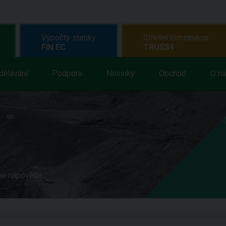
Výpočty statiky
Střešní konstrukce
FIN EC
TRUSS4
dělávání
Podpora
Novinky
Obchod
O n
ne nápověda