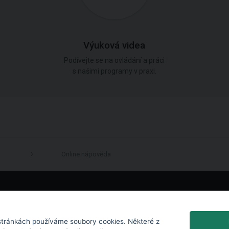
Výuková videa
Podívejte se na ovládání a práci
s našimi programy v praxi.
Online nápověda
LinkedIn
tránkách používáme soubory cookies. Některé z