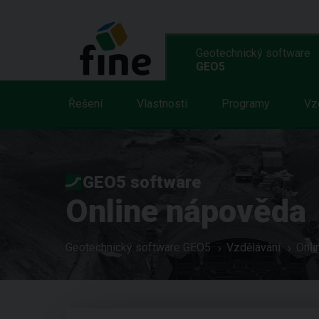
Geotechnický software
GEO5
Řešení
Vlastnosti
Programy
Vz
GEO5 software
Online nápověda
Geotechnický software GEO5
Vzdělávání
Onli