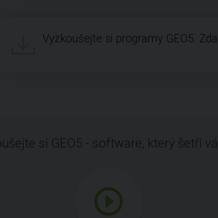
Vyzkoušejte si programy GEO5. Zd
ušejte si GEO5 - software, který šetří vá