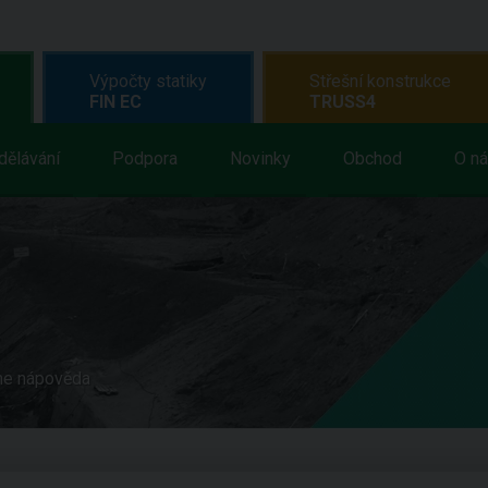
Výpočty statiky
Střešní konstrukce
FIN EC
TRUSS4
dělávání
Podpora
Novinky
Obchod
O n
ne nápověda