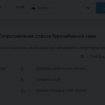
Jazyk:
Ruština
Сопротивление ствола буронабивной сваи
Сопротивление ствола сваи рассчитывается следующим об
где:
d
-
диаметр сваи в слое грунта
i
h
-
толщина слоя
i
q
-
трение ствола в слое грунта
si