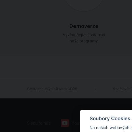
Demoverze
Vyzkoušejte si zdarma
naše programy.
Geotechnický software GEO5
Vzdělávání
Soubory Cookies
Sledujte nás:
Youtube
Facebook
Na našich webových s