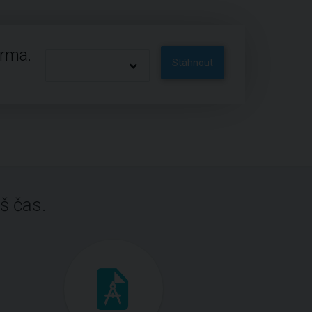
arma.
Stáhnout
š čas.