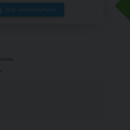
GEO5 - Uživatelská příručka
разом: