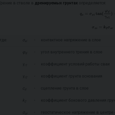
Трение в стволе в
дренируемых грунтах
определяется:
где:
σ
-
контактное напряжение в слое
xi
φ
-
угол внутреннего трения в слое
d
γ
-
коэффициент условий работы сваи
r1
γ
-
коэффициент грунта основания
r2
c
-
сцепление грунта в слое
d
k
-
коэффициент бокового давления гру
2
σ
-
геостатическое напряжение в центре 
or