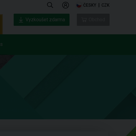
ČESKY
CZK
Vyzkoušet zdarma
Obchod
ás