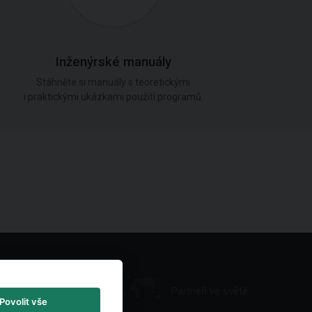
Inženýrské manuály
Stáhněte si manuály s teoretickými
i praktickými ukázkami použití programů.
Partneři ve světě
Povolit vše