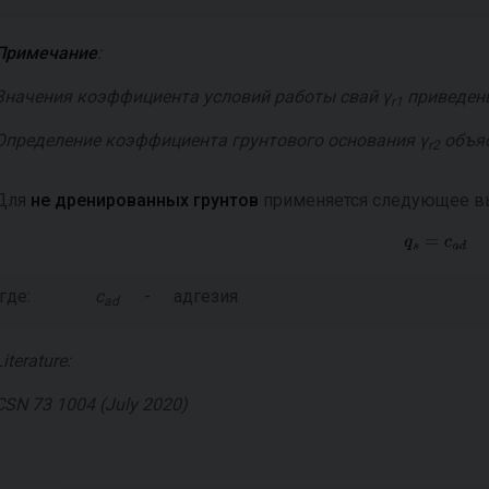
Примечание
:
Значения коэффициента условий работы свай
γ
приведены 
r1
Определение коэффициента грунтового основания
γ
объяс
r2
Для
не дренированных грунтов
применяется следующее в
где:
c
-
адгезия
ad
Literature:
CSN 73 1004 (July 2020)