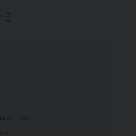
нта
(k
= 1,00)
2
слоя