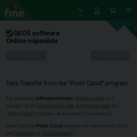
GEO5 software
Online nápověda
Stromeček
Nastavení
Data Transfer from the "Point Cloud" program
For obtaining
orthophotomaps
,
terrain points
, or a
polygon of the
construction site
and
project data
, the
"
Point Cloud
" program can be used (if purchased).
Data from the
Point Cloud
program are transferred using
the
Clipboard
or
FineClipboard
™.