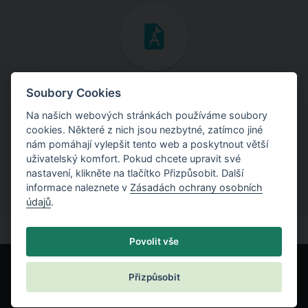
Inženýrské manuály
Soubory Cookies
Na našich webových stránkách používáme soubory
Stáhněte si manuály s teoretickými i praktickými ukázkami
cookies. Některé z nich jsou nezbytné, zatímco jiné
použití programů.
nám pomáhají vylepšit tento web a poskytnout větší
uživatelský komfort. Pokud chcete upravit své
nastavení, klikněte na tlačítko Přizpůsobit. Další
informace naleznete v
Zásadách ochrany osobních
údajů
.
Povolit vše
Přizpůsobit
© Fine spol. s r.o.