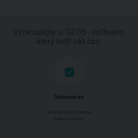
Vyzkoušejte si GEO5 - software,
který šetří váš čas.
Demoverze
Vyzkoušejte si zdarma
naše programy.