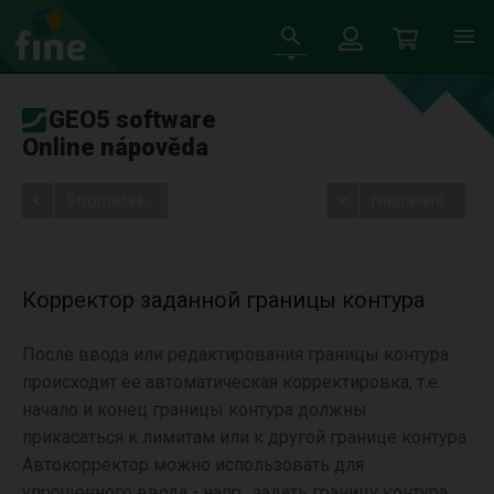
GEO5 software
Online nápověda
Stromeček
Nastavení
Корректор заданной границы контура
После ввода или редактирования границы контура
происходит её автоматическая корректировка, т.е.
начало и конец границы контура должны
прикасаться к лимитам или к другой границе контура.
Автокорректор можно использовать для
упрощённого ввода - напр., задать границу контура