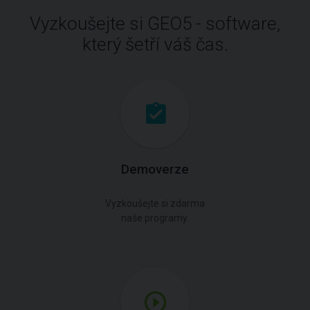
Vyzkoušejte si GEO5 - software,
který šetří váš čas.
Demoverze
Vyzkoušejte si zdarma
naše programy.