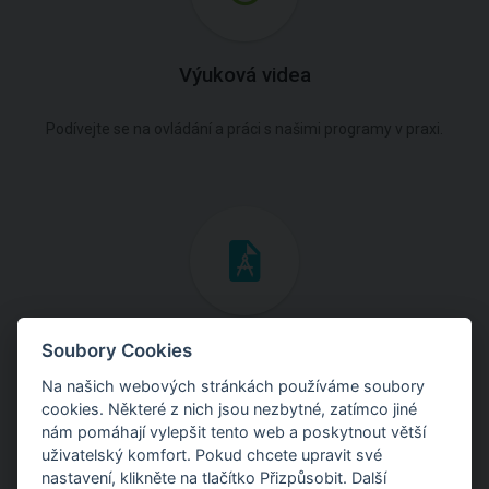
Výuková videa
Podívejte se na ovládání a práci s našimi programy v praxi.
Inženýrské manuály
Soubory Cookies
Na našich webových stránkách používáme soubory
Stáhněte si manuály s teoretickými i praktickými ukázkami
cookies. Některé z nich jsou nezbytné, zatímco jiné
použití programů.
nám pomáhají vylepšit tento web a poskytnout větší
uživatelský komfort. Pokud chcete upravit své
nastavení, klikněte na tlačítko Přizpůsobit. Další