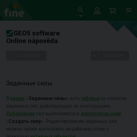
GEO5 software
Online nápověda
Stromeček
Nastavení
Заданные силы
В
рамке
«
Заданные силы
» есть
таблица
со списком
заданных сил, действующих на конструкцию.
Добавление
сил выполняется в
диалоговом окне
«
Создать силу
». Редактирование заданных сил
можно также выполнять на рабочем столе с
помощью
активных объектов
.