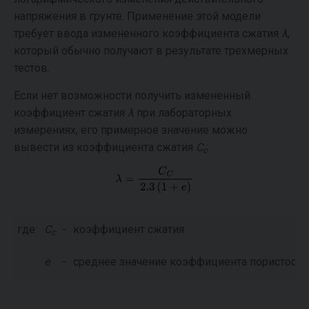
напряжения в грунте. Применение этой модели
требует ввода измененного коэффициента сжатия
λ
,
который обычно получают в результате трехмерных
тестов.
Если нет возможности получить измененный
коэффициент сжатия
λ
при лабораторных
измерениях, его примерное значение можно
вывести из коэффициента сжатия
C
:
c
где:
C
-
коэффициент сжатия
c
e
-
среднее значение коэффициента пористости