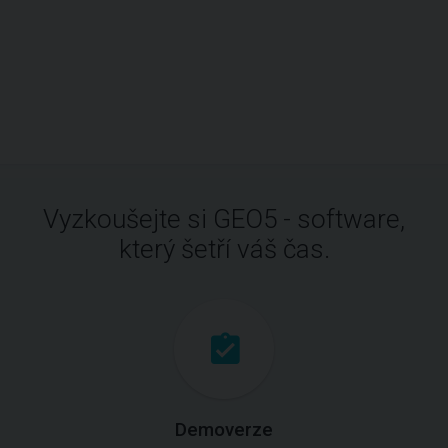
Vyzkoušejte si GEO5 - software,
který šetří váš čas.
Demoverze