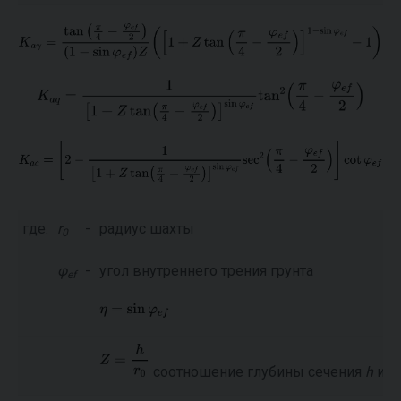
где:
r
-
радиус шахты
0
φ
-
угол внутреннего трения грунта
ef
соотношение глубины сечения
h
и р