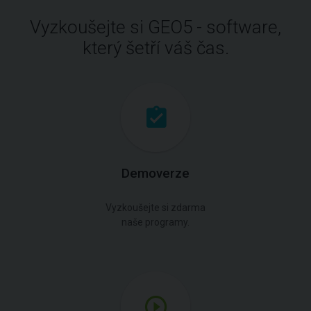
Vyzkoušejte si GEO5 - software,
který šetří váš čas.
Demoverze
Vyzkoušejte si zdarma
naše programy.