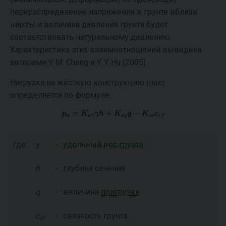
перераспределение напряжения в грунте вблизи
шахты и величина давления грунта будет
соответствовать натуральному давлению.
Характеристика этих взаимоотношений выведена
авторами Y. M. Cheng и Y. Y. Hu (2005).
Нагрузка на жёсткую конструкцию шахт
определяется по формуле:
где:
γ
-
удельный вес грунта
h
-
глубина сечения
q
-
величина
пригрузки
c
-
связность грунта
ef