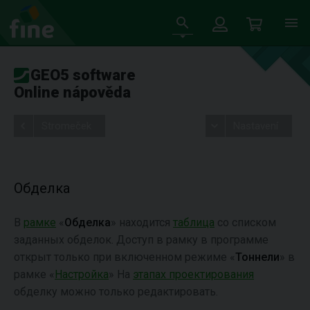
GEO5 software
Online nápověda
Stromeček
Nastavení
Обделка
В
рамке
«
Обделка
» находится
таблица
со списком
заданных обделок. Доступ в рамку в программе
открыт только при включенном режиме «
Тоннели
» в
рамке «
Настройка
» На
этапах проектирования
обделку можно только редактировать.