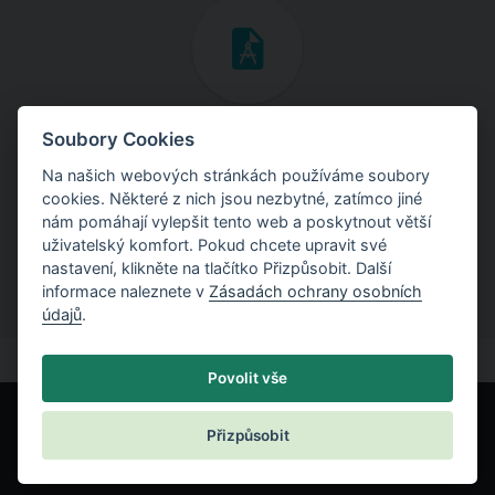
Inženýrské manuály
Soubory Cookies
Na našich webových stránkách používáme soubory
Stáhněte si manuály s teoretickými i praktickými ukázkami
cookies. Některé z nich jsou nezbytné, zatímco jiné
použití programů.
nám pomáhají vylepšit tento web a poskytnout větší
uživatelský komfort. Pokud chcete upravit své
nastavení, klikněte na tlačítko Přizpůsobit. Další
informace naleznete v
Zásadách ochrany osobních
údajů
.
Povolit vše
Přizpůsobit
© Fine spol. s r.o.