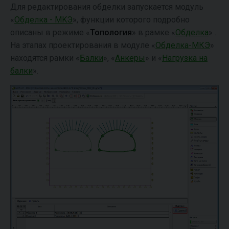
Для редактирования обделки запускается модуль
«
Обделка - MKЭ
», функции которого подробно
описаны в режиме «
Топология
» в рамке «
Обделка
» .
На этапах проектирования в модуле «
Обделка-МКЭ
»
находятся рамки «
Балки
», «
Анкеры
» и «
Нагрузка на
балки
».