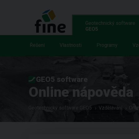
Geotechnický software
GEO5
Řešení
Vlastnosti
Programy
Vz
GEO5 software
Online nápověda
Geotechnický software GEO5
Vzdělávání
Onli