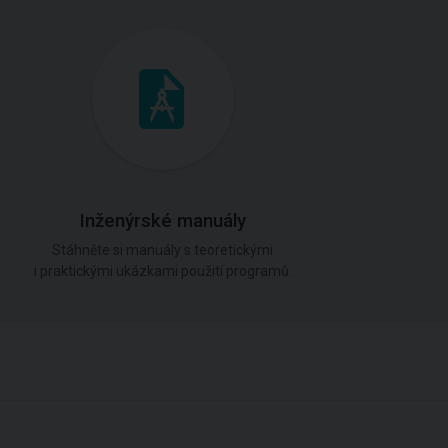
Inženýrské manuály
Stáhněte si manuály s teoretickými
i praktickými ukázkami použití programů.