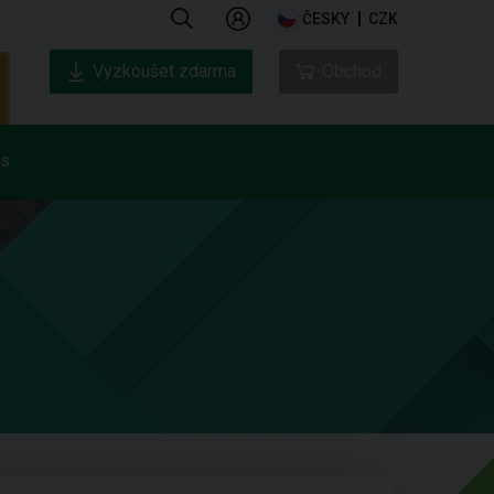
ČESKY
CZK
Vyzkoušet zdarma
Obchod
ás