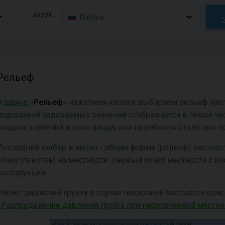
Jazyk:
Ruština
Рельеф
В
рамке
«
Рельеф
» нажатием кнопки выбираем рельеф мес
подсказкой задаваемых значений отображается в левой час
вводом значений в поля ввода, или на рабочем столе при
Последний выбор в меню - общая форма (рельеф) местности
точек (пунктов) на местности. Первый пункт местности с ко
конструкции.
Расчёт давлений грунта в случае наклонной местности опис
«
Распределение давления грунта при пересечённой местно