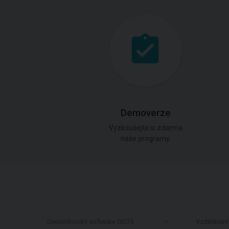
Demoverze
Vyzkoušejte si zdarma
naše programy.
Geotechnický software GEO5
Vzdělávání