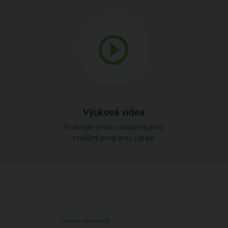
Výuková videa
Podívejte se na ovládání a práci
s našimi programy v praxi.
Online nápověda