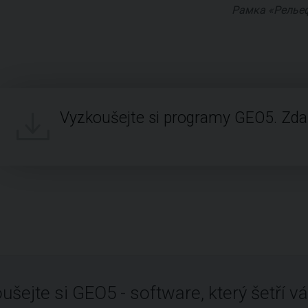
Рамка «Релье
Vyzkoušejte si programy GEO5. Zd
ušejte si GEO5 - software, který šetří vá