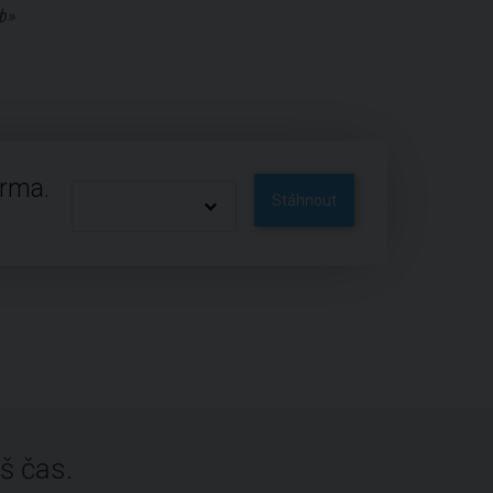
ф»
arma.
Stáhnout
š čas.