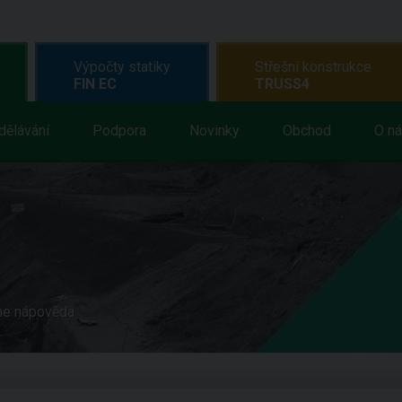
Výpočty statiky
Střešní konstrukce
FIN EC
TRUSS4
dělávání
Podpora
Novinky
Obchod
O n
ne nápověda