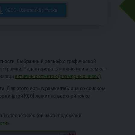
GEO5 - Uživatelská příručka
тности. Выбранный рельеф с графической
ти рамки. Редактировать можно или в рамке -
 помощи
активных отметок (размерных чисел)
.
. Для этого есть в рамке таблица со списком
ординатой [0; 0] лежит на верхней точке
ан в теоретической части подсказки
сти
».