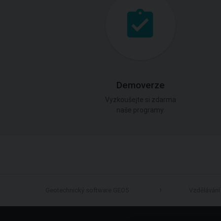
Demoverze
Vyzkoušejte si zdarma
naše programy.
Geotechnický software GEO5
Vzdělávání