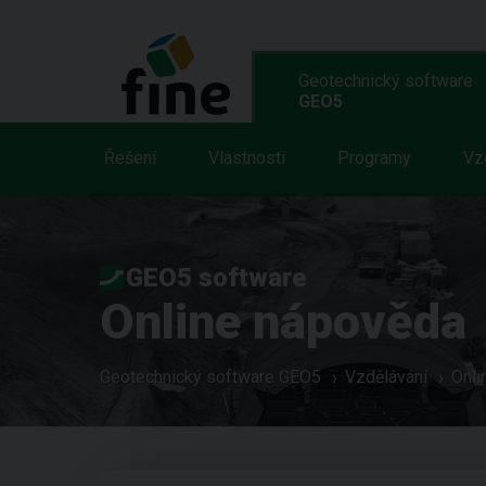
Geotechnický software
GEO5
Řešení
Vlastnosti
Programy
Vz
GEO5 software
Online nápověda
Geotechnický software GEO5
Vzdělávání
Onli