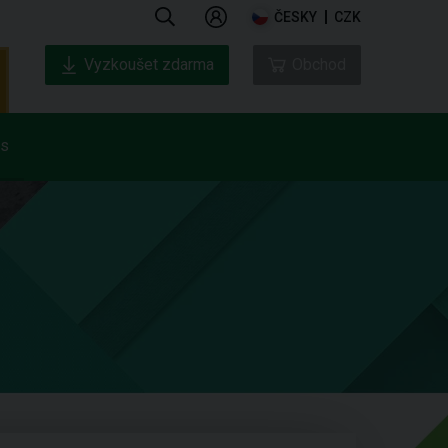
ČESKY
CZK
Vyzkoušet zdarma
Obchod
ás