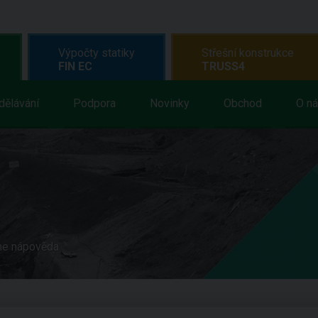
Výpočty statiky
Střešní konstrukce
FIN EC
TRUSS4
dělávání
Podpora
Novinky
Obchod
O n
ne nápověda