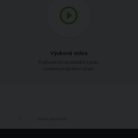
Výuková videa
Podívejte se na ovládání a práci
s našimi programy v praxi.
Online nápověda