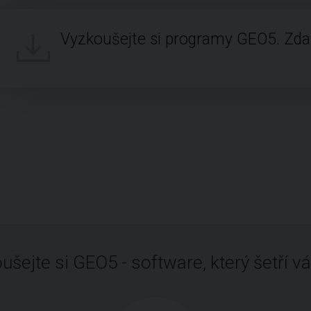
Vyzkoušejte si programy GEO5. Zd
ušejte si GEO5 - software, který šetří vá