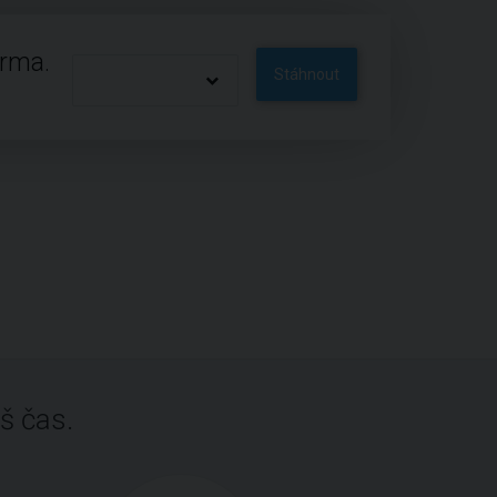
arma.
Stáhnout
š čas.