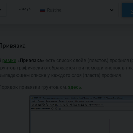
Jazyk:
Ruština
Привязка
В
рамке
«
Привязка
» есть список слоёв (пластов) профиля 
грунтов графически отображается при помощи кнопок в пла
выпадающем списке у каждого слоя (пласта) профиля.
Порядок привязки грунтов см.
здесь
.