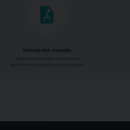
Inženýrské manuály
Stáhněte si manuály s teoretickými
i praktickými ukázkami použití programů.