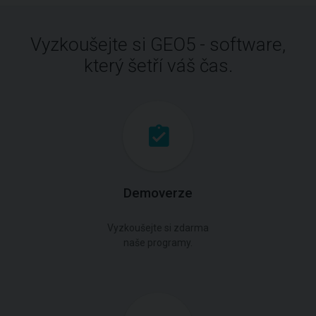
Vyzkoušejte si GEO5 - software,
který šetří váš čas.
Demoverze
Vyzkoušejte si zdarma
naše programy.