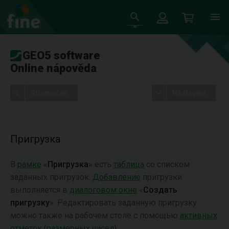
GEO5 software
Online nápověda
Stromeček
Nastavení
Пригрузка
В
рамке
«
Пригрузка
» есть
таблица
со списком
заданных пригрузок.
Добавление
пригрузки
выполняется в
диалоговом окне
«
Создать
пригрузку
». Редактировать заданную пригрузку
можно также на рабочем столе с помощью
активных
отметок
(
размерных чисел
).