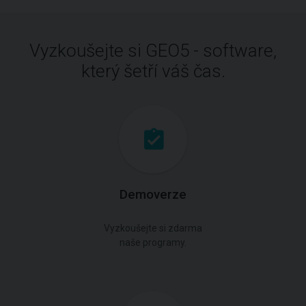
Vyzkoušejte si GEO5 - software,
který šetří váš čas.
Demoverze
Vyzkoušejte si zdarma
naše programy.