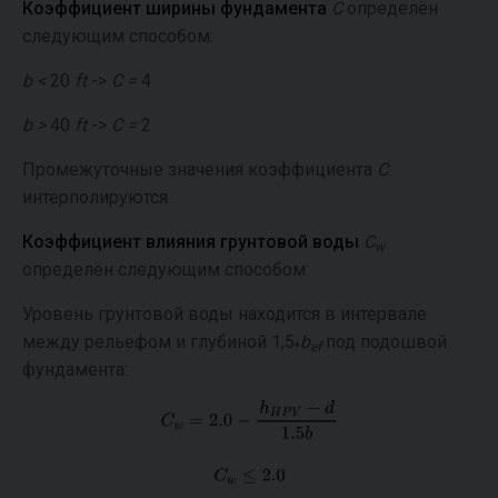
Коэффициент ширины фундамента
C
определён
следующим способом:
b <
20
ft
->
C =
4
b >
40
ft
->
C =
2
Промежуточные значения коэффициента
C
интерполируются.
Коэффициент влияния грунтовой воды
C
w
определён следующим способом:
Уровень грунтовой воды находится в интервале
между рельефом и глубиной 1,5
b
под подошвой
*
ef
фундамента: