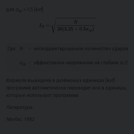
для
σ
>
1,5 [
ksf
]:
zp
Где:
N
-
нескорректированное количество ударов н
σ
-
эффективное напряжение на глубине
b/2
по
zp
Формула выведена в дюймовых единицах [
ksf
] -
программа автоматически переводит все в единицы,
которые использует программа.
Литература:
Navfac, 1982