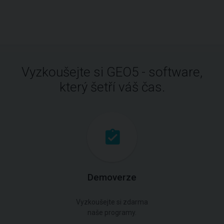
Vyzkoušejte si GEO5 - software,
který šetří váš čas.
Demoverze
Vyzkoušejte si zdarma
naše programy.