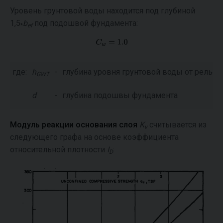
Уровень грунтовой воды находится под глубиной
1,5
b
под подошвой фундамента:
*
ef
где:
h
-
глубина уровня грунтовой воды от рельеф
GWT
d
-
глубина подошвы фундамента
Модуль реакции основания слоя
K
считывается из
v
следующего графа на основе коэффициента
относительной плотности
I
:
D