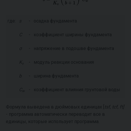
где:
s
-
осадка фундамента
C
-
коэффициент ширины фундамента
σ
-
напряжение в подошве фундамента
K
-
модуль реакции основания
v
b
-
ширина фундамента
C
-
коэффициент влияния грунтовой воды
w
Формула выведена в дюймовых единицах [
tsf
,
tcf
,
ft]
- программа автоматически переводит все в
единицы, которые использует программа.