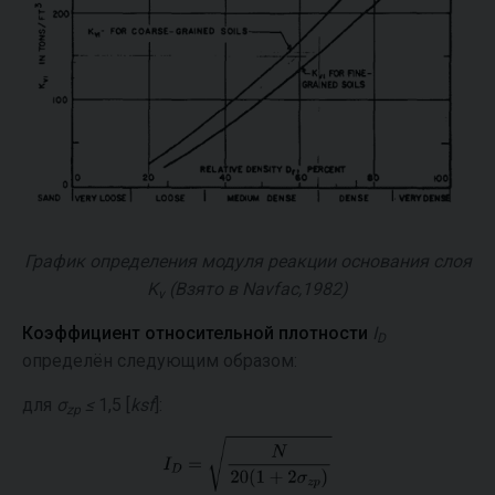
График определения модуля реакции основания слоя
K
(Взято в Navfac,1982)
v
Коэффициент относительной плотности
I
D
определён следующим образом:
для
σ
≤
1,5 [
ksf
]:
zp