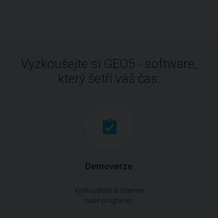
Vyzkoušejte si GEO5 - software,
který šetří váš čas.
Demoverze
Vyzkoušejte si zdarma
naše programy.