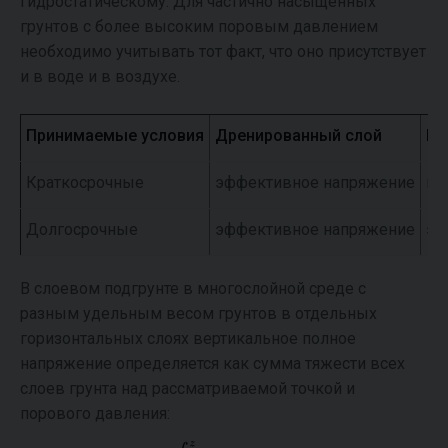
гидростатическому. Для частично насыщенных
грунтов с более высоким поровым давлением
необходимо учитывать тот факт, что оно присутствует
и в воде и в воздухе.
Принимаемые условия
Дренированный слой
Не
Краткосрочные
эффективное напряжение
по
Долгосрочные
эффективное напряжение
эф
В слоевом подгрунте в многослойной среде с
разным удельным весом грунтов в отдельных
горизонтальных слоях вертикальное полное
напряжение определяется как сумма тяжести всех
слоев грунта над рассматриваемой точкой и
порового давления: