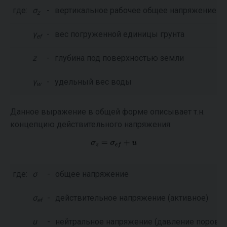
где:
σ
-
вертикальное рабочее общее напряжение
z
γ
-
вес погруженной единицы грунта
ef
z
-
глубина под поверхностью земли
γ
-
удельный вес воды
w
Данное выражение в общей форме описывает т.н.
концепцию действительного напряжения:
где:
σ
-
общее напряжение
σ
-
действительное напряжение (активное)
ef
u
-
нейтральное напряжение (давление порово