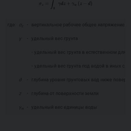
где:
σ
-
вертикальное рабочее общее напряжение (н
z
γ
-
удельный вес грунта
- удельный вес грунта в естественном для г
- удельный вес грунта под водой в иных слу
d
-
глубина уровня грунтовых вод ниже поверх
z
-
глубина от поверхности земли
γ
-
удельный вес единицы воды
w