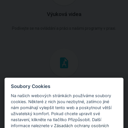
Výuková videa
Podívejte se na ovládání a práci s našimi programy v praxi.
Inženýrské manuály
Soubory Cookies
Na našich webových stránkách používáme soubory
Stáhněte si manuály s teoretickými i praktickými ukázkami
cookies. Některé z nich jsou nezbytné, zatímco jiné
použití programů.
nám pomáhají vylepšit tento web a poskytnout větší
uživatelský komfort. Pokud chcete upravit své
nastavení, klikněte na tlačítko Přizpůsobit. Další
informace naleznete v
Zásadách ochrany osobních