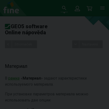
GEO5 software
Online nápověda
Stromeček
Nastavení
Материал
В
рамке
«
Материал
» задают характеристики
используемого материала.
При установке параметров материала можно
использовать две опции: