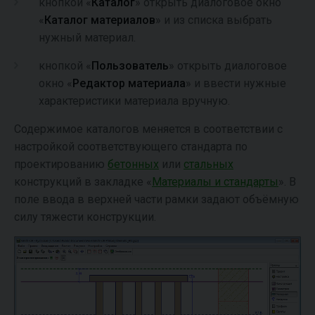
кнопкой «
Каталог
» открыть диалоговое окно
«
Каталог материалов
» и из списка выбрать
нужный материал.
кнопкой «
Пользователь
» открыть диалоговое
окно «
Редактор материала
»
и ввести нужные
характеристики материала вручную.
Содержимое каталогов меняется в соответствии с
настройкой соответствующего стандарта по
проектированию
бетонных
или
стальных
конструкций в закладке «
Материалы и стандарты
». В
поле ввода в верхней части рамки задают объёмную
силу тяжести конструкции.