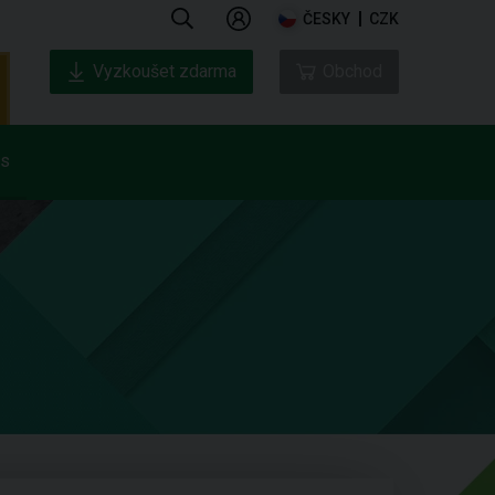
ČESKY
CZK
Vyzkoušet zdarma
Obchod
ás