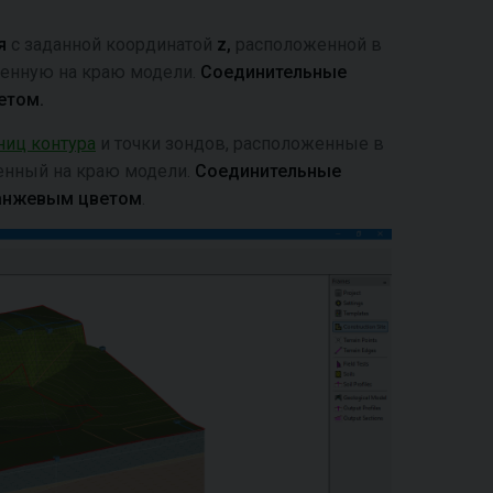
ия
с заданной координатой
z,
расположенной в
женную на краю модели.
Соединительные
етом.
ниц контура
и точки зондов, расположенные в
енный на краю модели.
Соединительные
анжевым цветом
.