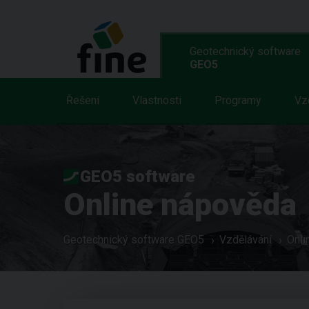
Geotechnický software
GEO5
Řešení
Vlastnosti
Programy
Vz
GEO5 software
Online nápověda
Geotechnický software GEO5
Vzdělávání
Onli