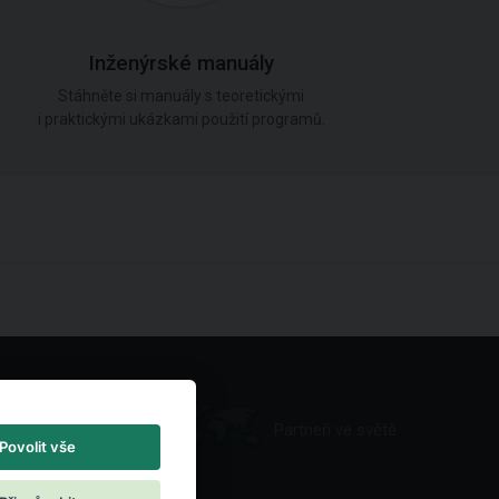
Inženýrské manuály
Stáhněte si manuály s teoretickými
i praktickými ukázkami použití programů.
Partneři ve světě
Povolit vše