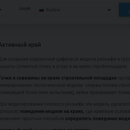
Jazyk:
Ruština
Активный край
Для создания корректной цифровой модели рельефа и гру
высоты (отметки) точек в углах и на краях стройплощадки.
Точки и скважины на краях строительной площадки
прог
генерировании геологической модели -сперва точкам стр
ближайшей точки (или испытания), затем присваивает бли
При моделировании плоского рельефа эта модель удовлетв
(откосов)
поведение модели на краях,
где краевые услови
позволяет простым способом
определять поведение моде