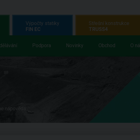
Výpočty statiky
Střešní konstrukce
FIN EC
TRUSS4
dělávání
Podpora
Novinky
Obchod
O n
ne nápověda