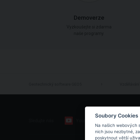
Demoverze
Vyzkoušejte si zdarma
naše programy.
Geotechnický software GEO5
Vzdělávání
Soubory Cookies
Sledujte nás:
Youtube
Facebook
Na našich webových s
nich jsou nezbytné, z
poskytnout větší uživ