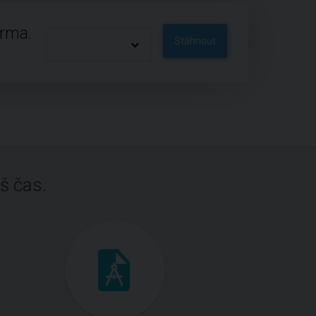
arma.
Stáhnout
š čas.