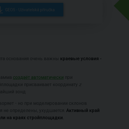
GEO5 - Uživatelská příručka
нта основания очень важны
краевые условия -
рамма
создаёт автоматически
при
ойплощадки присваивает координату
z
жайший зонд.
оряет - но при моделировании склонов
я не определены, ухудшается.
Активный край
ли на краях стройплощадки.