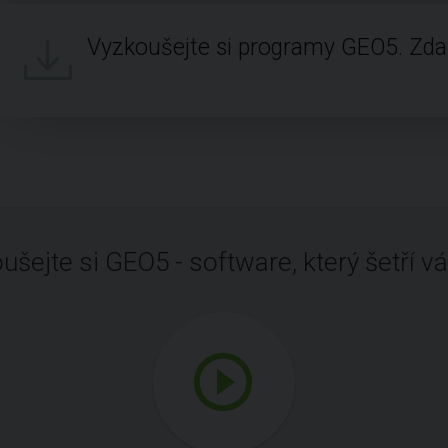
Vyzkoušejte si programy GEO5. Zd
ušejte si GEO5 - software, který šetří vá