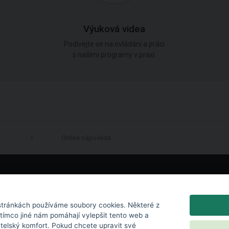
Výuková videa
Podívejte se na ovládání a práci
s našimi programy v praxi.
Online nápověda
LinkedIn
tránkách používáme soubory cookies. Některé z
atímco jiné nám pomáhají vylepšit tento web a
atelský komfort. Pokud chcete upravit své