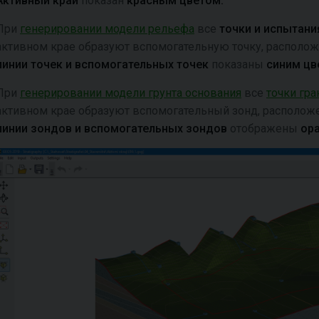
Активный край
показан
красным цветом.
При
генерировании модели рельефа
все
точки и испытан
активном крае образуют вспомогательную точку, располо
линии точек и вспомогательных точек
показаны
синим цв
При
генерировании модели грунта основания
все
точки гра
активном крае образуют вспомогательный зонд, располож
линии зондов и вспомогательных зондов
отображены
ор