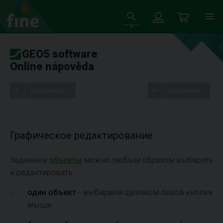
GEO5 software
Online nápověda
Stromeček
Nastavení
Графическое редактирование
Заданные
объекты
можно любым образом выбирать
и редактировать.
один объект
- выбираем щелчком левой кнопки
мыши