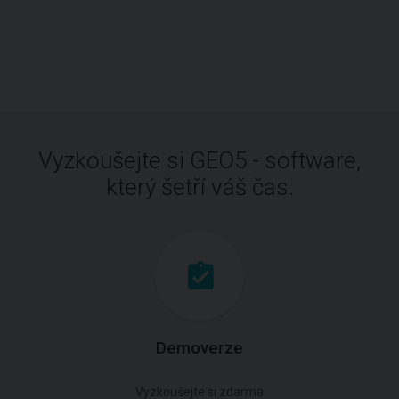
Vyzkoušejte si GEO5 - software,
který šetří váš čas.
Demoverze
Vyzkoušejte si zdarma