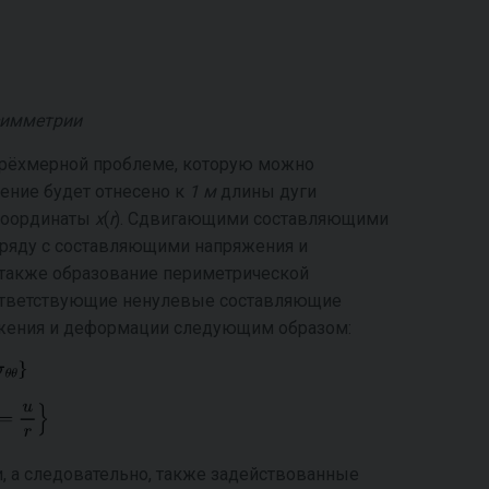
симметрии
трёхмерной проблеме, которую можно
шение будет отнесено к
1 м
длины дуги
 координаты
x
(
r
). Сдвигающими составляющими
ряду с составляющими напряжения и
 также образование периметрической
ответствующие ненулевые составляющие
жения и деформации следующим образом:
, а следовательно, также задействованные