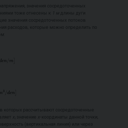
 напряжения, значения сосредоточенных
ениями тоже отнесены к
1 м
длины дуги
щие значения сосредоточенных потоков
ния расходов, которые можно определить по
м:
, в которых рассчитывают сосредоточенные
авляет
x
значение
x
-координаты данной точки,
i
оверхность (вертикальная линия) или через