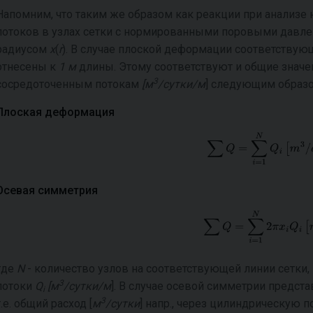
Напомним, что таким же образом как реакции при анализе
потоков в узлах сетки с нормированными поровыми давл
радиусом
x
(
r
). В случае плоской деформации соответствую
отнесены к
1 м
длины. Этому соответствуют и общие значе
3
сосредоточенным потокам
[м
/сутки/м
] следующим образо
Плоская деформация
Осевая симметрия
где
N
- количество узлов на соответствующей линии сетки
3
потоки
Q
[м
/сутки/м
]. В случае осевой симметрии предст
i
3
т.е. общий расход [
м
/сутки
] напр., через цилиндрическую п