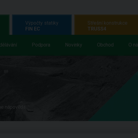
Výpočty statiky
Střešní konstrukce
FIN EC
TRUSS4
dělávání
Podpora
Novinky
Obchod
O n
ne nápověda