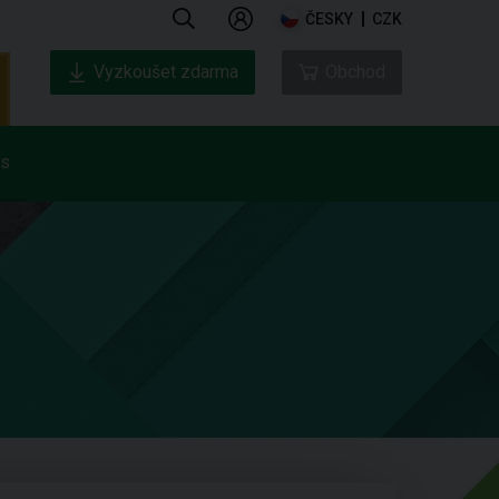
ČESKY
CZK
Vyzkoušet zdarma
Obchod
ás