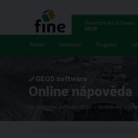
Geotechnický software
GEO5
Řešení
Vlastnosti
Programy
Vz
GEO5 software
Online nápověda
Geotechnický software GEO5
Vzdělávání
Onli