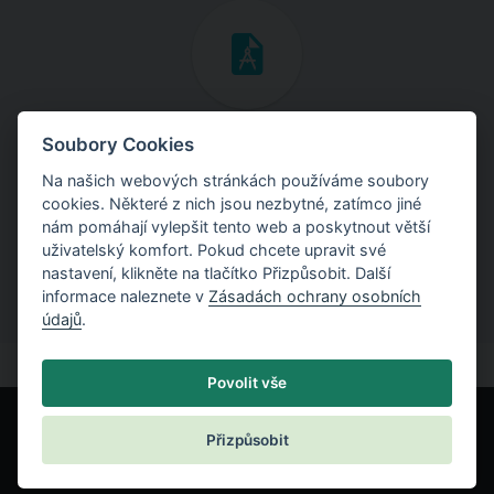
Inženýrské manuály
Soubory Cookies
Na našich webových stránkách používáme soubory
Stáhněte si manuály s teoretickými i praktickými ukázkami
cookies. Některé z nich jsou nezbytné, zatímco jiné
použití programů.
nám pomáhají vylepšit tento web a poskytnout větší
uživatelský komfort. Pokud chcete upravit své
nastavení, klikněte na tlačítko Přizpůsobit. Další
informace naleznete v
Zásadách ochrany osobních
údajů
.
Povolit vše
Přizpůsobit
© Fine spol. s r.o.