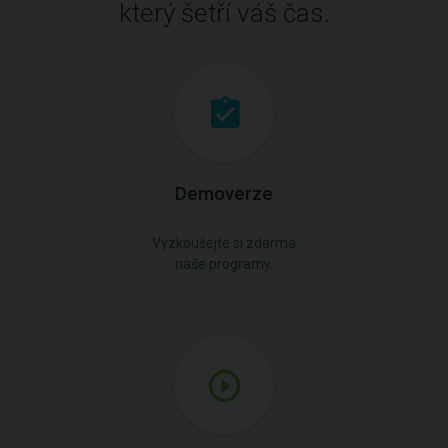
který šetří váš čas.
Demoverze
Vyzkoušejte si zdarma
naše programy.