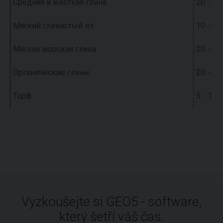
Средняя и жесткая глина
20 - 10
Мягкий глинистый ил
10 - 5
Мягкая морская глина
20 - 5
Органические глины
20 - 5
Торф
5 - 1
Vyzkoušejte si GEO5 - software,
který šetří váš čas.