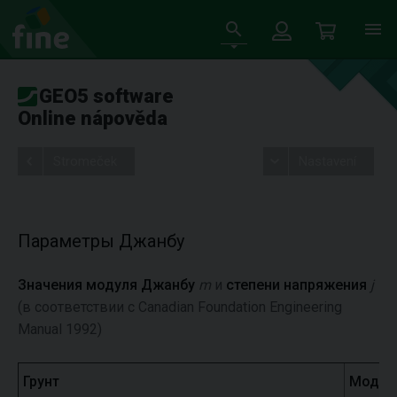
GEO5 software
Online nápověda
Stromeček
Nastavení
Параметры Джанбу
Значения модуля Джанбу
m
и
степени напряжения
j
(в соответствии с Canadian Foundation Engineering
Manual 1992)
Грунт
Модул