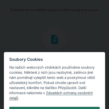
Podívejte se na ovládání a práci s našimi programy v praxi.
Inženýrské manuály
Soubory Cookies
Na našich webových stránkách používáme soubory
Stáhněte si manuály s teoretickými i praktickými ukázkami
cookies. Některé z nich jsou nezbytné, zatímco jiné
použití programů.
nám pomáhají vylepšit tento web a poskytnout větší
uživatelský komfort. Pokud chcete upravit své
nastavení, klikněte na tlačítko Přizpůsobit. Další
informace naleznete v
Zásadách ochrany osobních
údajů
.