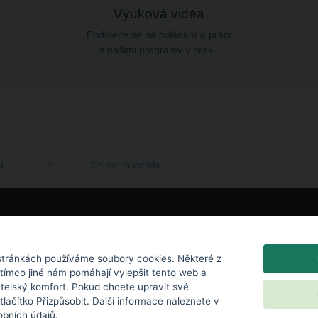
Výuková videa
Podívejte se na ovládání a práci
s našimi programy v praxi.
í
Online nápověda
LinkedIn
tránkách používáme soubory cookies. Některé z
atímco jiné nám pomáhají vylepšit tento web a
atelský komfort. Pokud chcete upravit své
 tlačítko Přizpůsobit. Další informace naleznete v
bních údajů
.
k
|
Ochrana osobních údajů
|
Nastavení cookies
|
Licenční podmínky
|
Kontakt