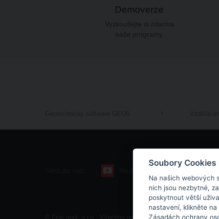
Demoverze
Vyzkoušejte si zdarma
naše programy.
Geotechnický software GEO5
Vzděláván
Soubory Cookies
Sledujte nás:
Youtube
Facebook
Na našich webových s
nich jsou nezbytné, z
poskytnout větší uživ
nastavení, klikněte na
Zásadách ochrany oso
© Fine spol. s r.o., Všechna práva vyhrazena |
Mapa stráne