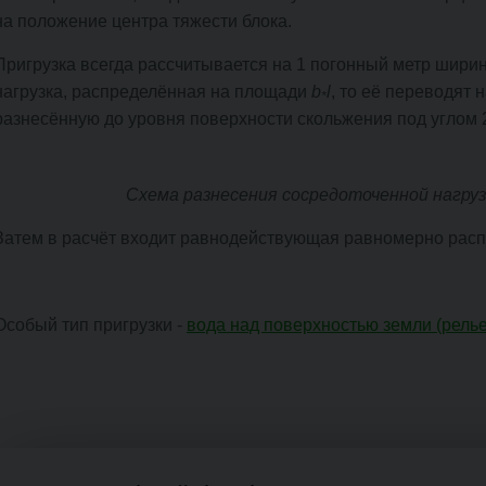
на положение центра тяжести блока.
Пригрузка всегда рассчитывается на 1 погонный метр шири
нагрузка, распределённая на площади
b
l
, то её переводят
*
разнесённую до уровня поверхности скольжения под углом 2:
Схема разнесения сосредоточенной нагруз
Затем в расчёт входит равнодействующая равномерно рас
Особый тип пригрузки -
вода над поверхностью земли (рель