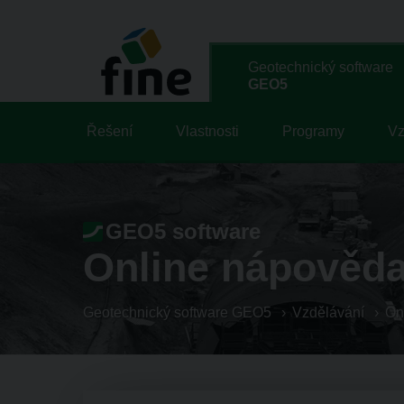
Geotechnický software
GEO5
Řešení
Vlastnosti
Programy
Vz
GEO5 software
Online nápověd
Geotechnický software GEO5
Vzdělávání
On