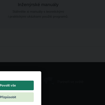
Inženýrské manuály
Stáhněte si manuály s teoretickými
i praktickými ukázkami použití programů.
Partneři ve světě
Povolit vše
Přizpůsobit