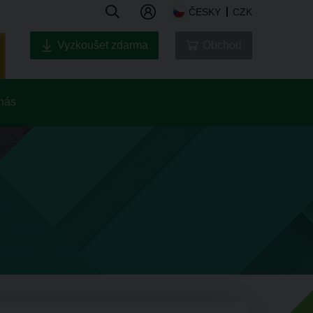
ČESKY
CZK
Vyzkoušet zdarma
Obchod
nás