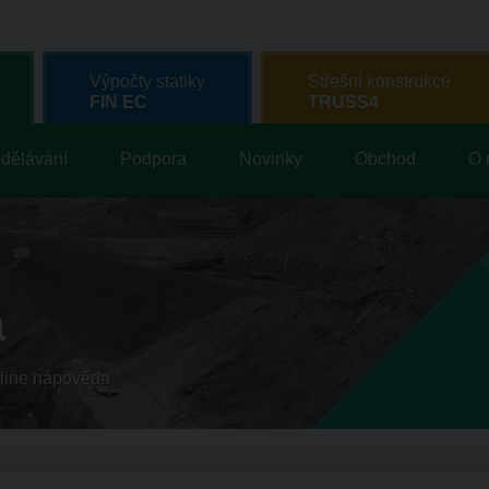
Výpočty statiky
Střešní konstrukce
FIN EC
TRUSS4
dělávání
Podpora
Novinky
Obchod
O 
a
line nápověda