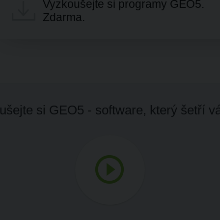
Vyzkoušejte si programy GEO5.
Zdarma.
šejte si GEO5 - software, který šetří v