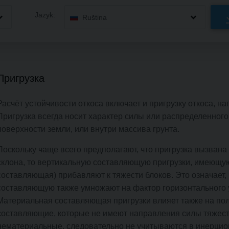
Jazyk:
Ruština
Пригрузка
Расчёт устойчивости откоса включает и пригрузку откоса, н
Пригрузка всегда носит характер силы или распределенного
поверхности земли, или внутри массива грунта.
Поскольку чаще всего предполагают, что пригрузка вызвана
склона, то вертикальную составляющую пригрузки, имеющу
составляющая) прибавляют к тяжести блоков. Это означает,
составляющую также умножают на фактор горизонтального 
Материальная составляющая пригрузки влияет также на пол
составляющие, которые не имеют направления силы тяжести
нематериальные, следовательно не учитываются в инерцио