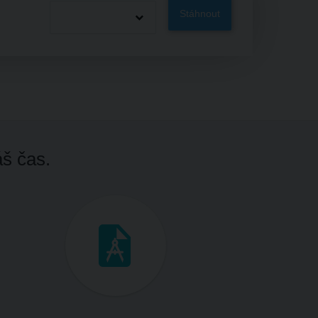
Stáhnout
áš čas.