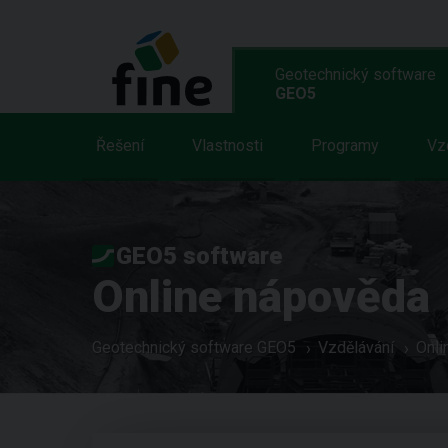
Geotechnický software
GEO5
Řešení
Vlastnosti
Programy
Vz
GEO5 software
Online nápověda
Geotechnický software GEO5
Vzdělávání
Onli