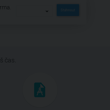
arma.
Stáhnout
š čas.