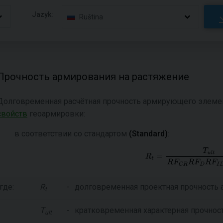
Jazyk:
Ruština
Прочность армирования на растяжение
Долговременная расчётная прочность армирующего элеме
свойств
геоармировки:
в соответствии со стандартом
(Standard)
:
где:
R
-
долговременная проектная прочность
t
T
-
кратковременная характерная прочно
ult