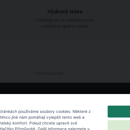
Výuková videa
Podívejte se na ovládání a práci
s našimi programy v praxi.
Online nápověda
LinkedIn
tránkách používáme soubory cookies. Některé z
atímco jiné nám pomáhají vylepšit tento web a
atelský komfort. Pokud chcete upravit své
 tlačítko Přizpůsobit. Další informace naleznete v