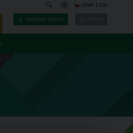
ČESKY
CZK
Vyzkoušet zdarma
Obchod
ás