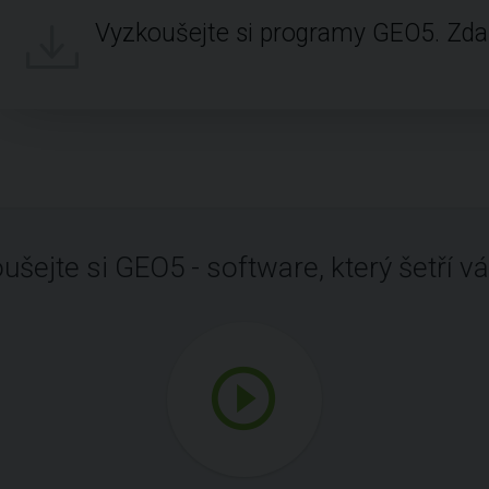
Vyzkoušejte si programy GEO5. Zd
ušejte si GEO5 - software, který šetří vá