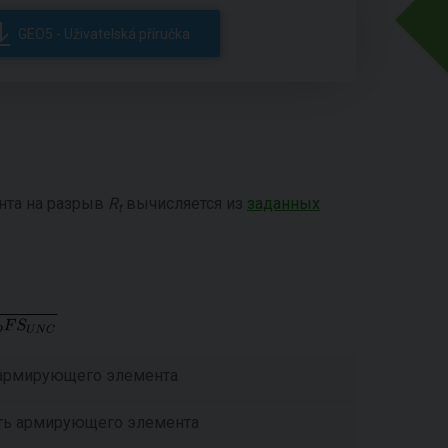
GEO5 - Uživatelská příručka
нта на разрыв
R
вычисляется из
заданных
t
 армирующего элемента
сть армирующего элемента