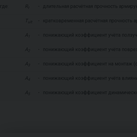
где:
R
-
длительная расчётная прочность армир
t
T
-
кратковременная расчётная прочность
ult
A
-
понижающий коэффициент учёта ползу
1
A
-
понижающий коэффициент учёта повреж
2
A
-
понижающий коэффициент на монтаж (с
3
A
-
понижающий коэффициент учёта влиян
4
A
-
понижающий коэффициент динамическо
5