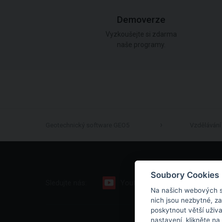
Demoverze
Vyzkoušejte si zdarma
naše programy.
Geotechnický software GEO5
Vzdělávání
Soubory Cookies
Sledujte nás:
Youtube
Facebook
Na našich webových s
nich jsou nezbytné, z
poskytnout větší uživ
nastavení, klikněte na