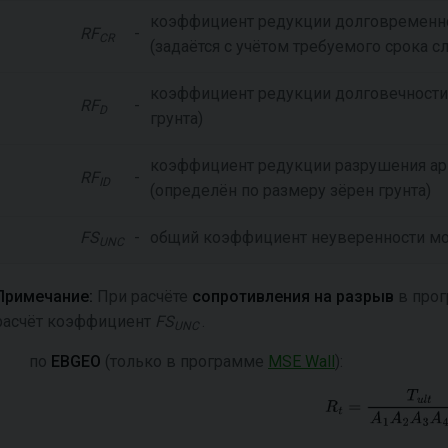
коэффициент редукции долговременн
RF
-
CR
(задаётся с учётом требуемого срока 
коэффициент редукции долговечности
RF
-
D
грунта)
коэффициент редукции разрушения ар
RF
-
ID
(определён по размеру зёрен грунта)
FS
-
общий коэффициент неуверенности м
UNC
Примечание:
При расчёте
сопротивления на разрыв
в
про
расчёт коэффициент
FS
.
UNC
по
EBGEO
(только в программе
MSE Wall
):