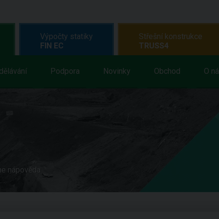
Výpočty statiky
Střešní konstrukce
FIN EC
TRUSS4
dělávání
Podpora
Novinky
Obchod
O n
ne nápověda