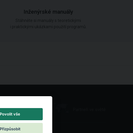
Inženýrské manuály
Stáhněte si manuály s teoretickými
i praktickými ukázkami použití programů.
Partneři ve světě
Povolit vše
Přizpůsobit