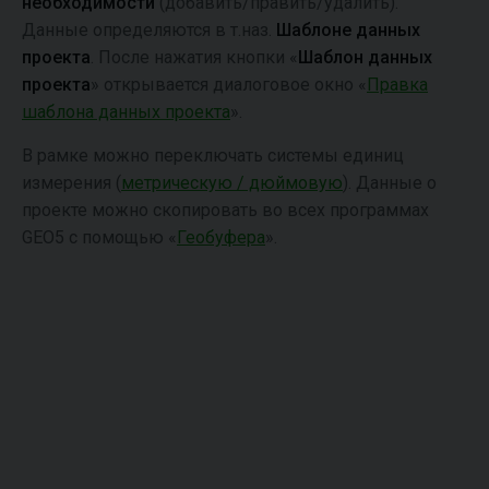
необходимости
(добавить/править/удалить).
Данные определяются в т.наз.
Шаблоне данных
проекта
. После нажатия кнопки «
Шаблон данных
проекта
» открывается диалоговое окно «
Правка
шаблона данных проекта
».
В рамке можно переключать системы единиц
измерения (
метрическую / дюймовую
). Данные o
проекте можно скопировать во всех программах
GEO5 с помощью «
Геобуфера
».