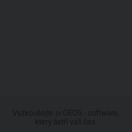
Vyzkoušejte si GEO5 - software,
který šetří váš čas.