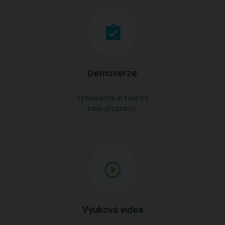
Demoverze
Vyzkoušejte si zdarma
naše programy.
Výuková videa