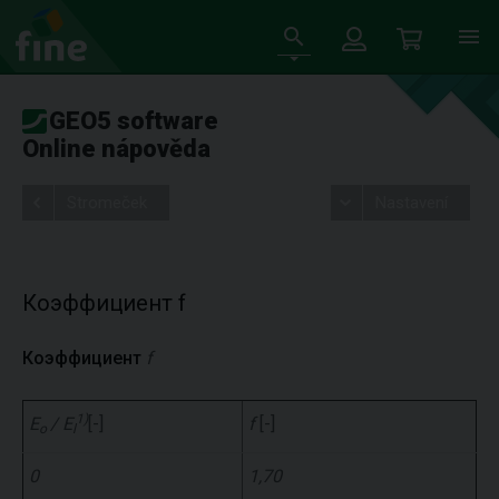
GEO5 software
Online nápověda
Stromeček
Nastavení
Коэффициент f
Коэффициент
f
1)
E
/ E
[-]
f
[-]
o
l
0
1,70