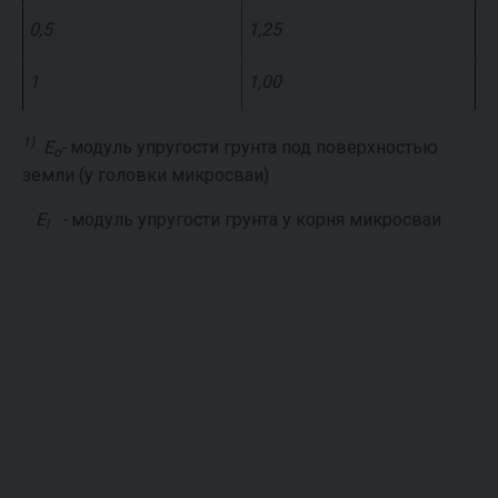
0,5
1,25
1
1,00
1)
E
-
модуль упругости грунта под поверхностью
o
земли (у головки микросваи)
E
-
модуль упругости грунта у корня микросваи
l