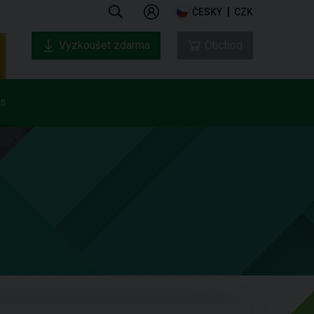
ČESKY
CZK
Vyzkoušet zdarma
Obchod
ás