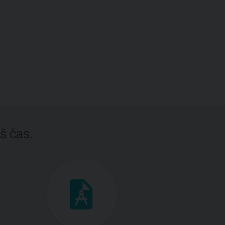
š čas.