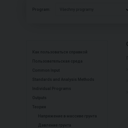
Program:
Všechny programy
Как пользоваться справкой
Пользовательская среда
Common Input
Standards and Analysis Methods
Individual Programs
Outputs
Теория
Напряжение в массиве грунта
Давление грунта