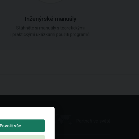
Inženýrské manuály
Stáhněte si manuály s teoretickými
i praktickými ukázkami použití programů.
Partneři ve světě
Povolit vše