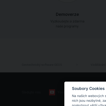
Demoverze
Vyzkoušejte si zdarma
naše programy.
Geotechnický software GEO5
Vzdělávání
Soubory Cookies
Sledujte nás:
Youtube
Facebook
Na našich webových s
nich jsou nezbytné, z
poskytnout větší uživ