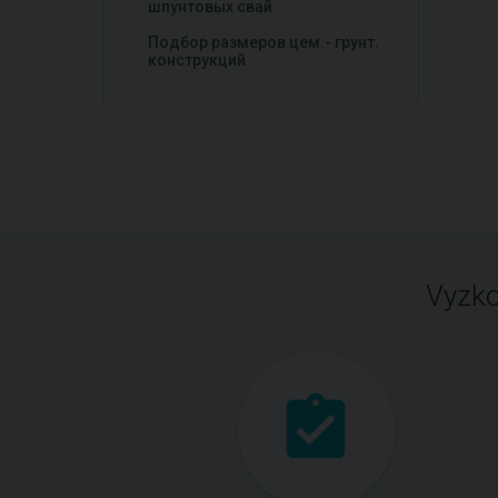
шпунтовых свай
Подбор размеров цем.- грунт.
конструкций
Vyzko