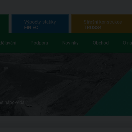
Výpočty statiky
Střešní konstrukce
FIN EC
TRUSS4
dělávání
Podpora
Novinky
Obchod
O n
ne nápověda