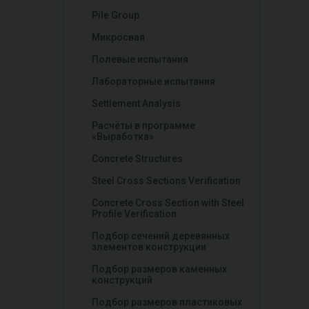
Pile Group
Микросвая
Полевые испытания
Лабораторные испытания
Settlement Analysis
Расчёты в программе
«Выработка»
Concrete Structures
Steel Cross Sections Verification
Concrete Cross Section with Steel
Profile Verification
Подбор сечений деревянных
элементов конструкции
Подбор размеров каменных
конструкций
Подбор размеров пластиковых