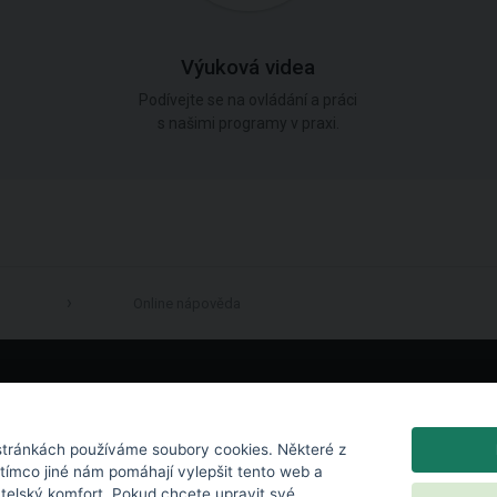
Výuková videa
Podívejte se na ovládání a práci
s našimi programy v praxi.
Online nápověda
LinkedIn
tránkách používáme soubory cookies. Některé z
atímco jiné nám pomáhají vylepšit tento web a
atelský komfort. Pokud chcete upravit své