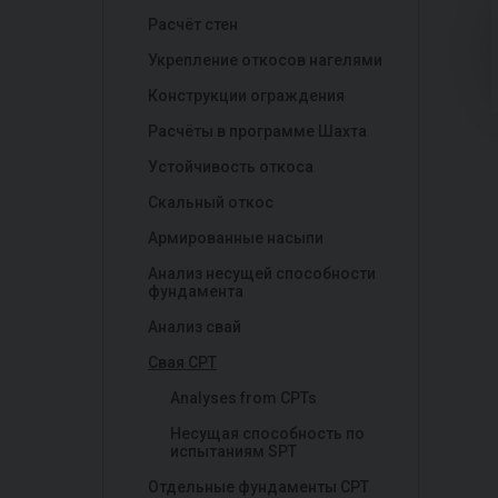
Расчёт стен
Укрепление откосов нагелями
Конструкции ограждения
Расчёты в программе Шахта
Устойчивость откоса
Скальный откос
Армированные насыпи
Анализ несущей способности
фундаментa
Анализ свай
Свая CPT
Analyses from CPTs
Несущая способность по
испытаниям SPT
Отдельные фундаменты CPT