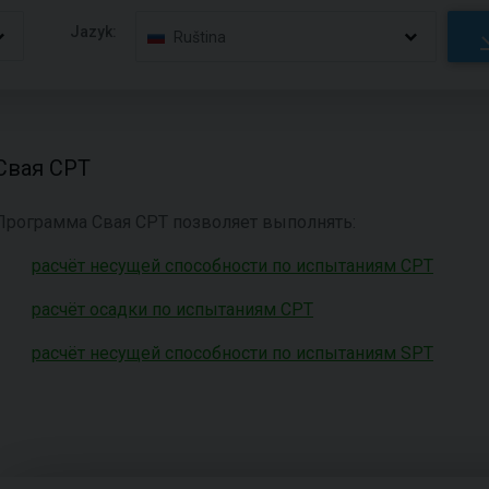
Jazyk:
Ruština
Свая CPT
Программа Свая CPT позволяет выполнять:
расчёт несущей способности по испытаниям CPT
расчёт осадки по испытаниям CPT
расчёт несущей способности по испытаниям SPT