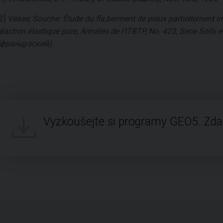
[2]
Véase, Souche: Étude du fla,berment de pieux partiellernent
réaction élastique pure, Annales de I’ITBTP, No. 423, Sene Soils e
(французский).
Vyzkoušejte si programy GEO5. Zd