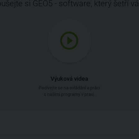
ušejte si GEO5 - software, který šetří vá
Výuková videa
Podívejte se na ovládání a práci
s našimi programy v praxi.