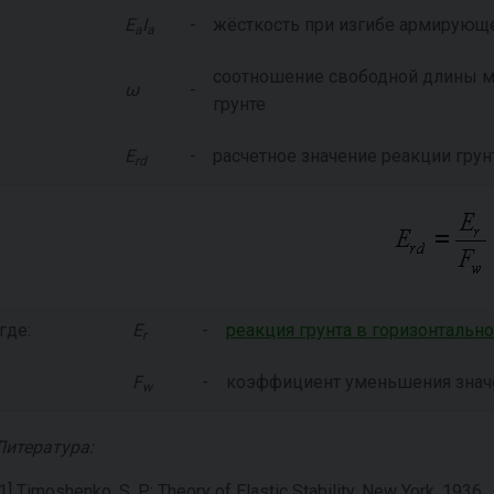
E
I
-
жёсткость при изгибе армирующ
a
a
соотношение свободной длины ми
ω
-
грунте
E
-
расчетное значение реакции гру
rd
где:
E
-
реакция грунта в горизонтальн
r
F
-
коэффициент уменьшения зна
w
Литература:
[1] Timoshenko, S. P.: Theory of Elastic Stability, New York, 1936