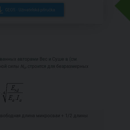
GEO5 - Uživatelská příručka
ванных авторами Вес и Суше в (см.
ьной силы
N
строится для безразмерных
cr
вободная длина микросваи + 1/2 длины