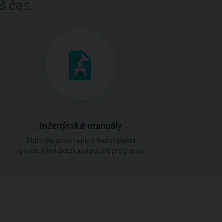
š čas.
Inženýrské manuály
Stáhněte si manuály s teoretickými
i praktickými ukázkami použití programů.