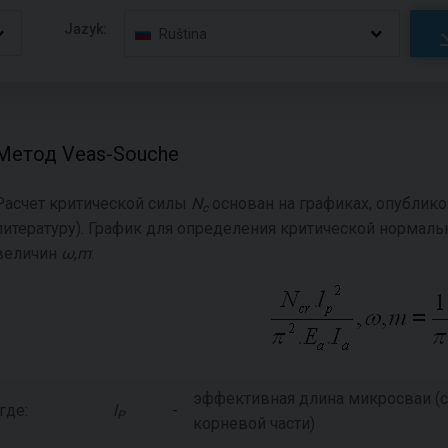
Jazyk:
Ruština
Метод Veas-Souchе
Расчет критической силы
N
основан на графиках, опублико
c
литературу). График для определения критической нормал
величин
ω
,
m
:
эффективная длина микросваи (с
где:
l
-
P
корневой части)