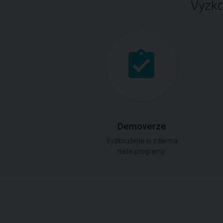
Vyzko
Demoverze
Vyzkoušejte si zdarma
naše programy.