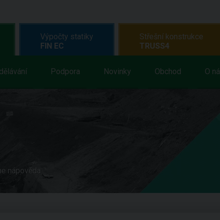
Výpočty statiky
Střešní konstrukce
FIN EC
TRUSS4
dělávání
Podpora
Novinky
Obchod
O n
ne nápověda