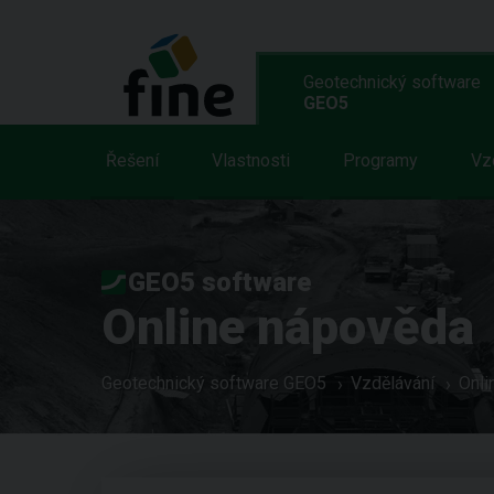
Geotechnický software
GEO5
Řešení
Vlastnosti
Programy
Vz
GEO5 software
Online nápověda
Geotechnický software GEO5
Vzdělávání
Onli