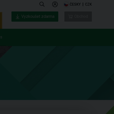
ČESKY
CZK
Vyzkoušet zdarma
Obchod
ás