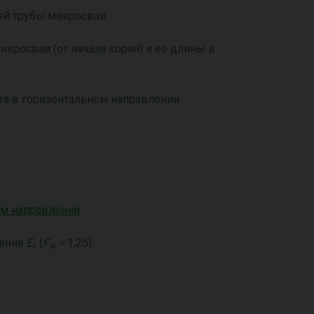
ей трубы микросваи
кросваи (от начала корня) и её длины в
нта в горизонтальном направлении
ом направлении
чения
E
(
F
=
1,25)
r
w