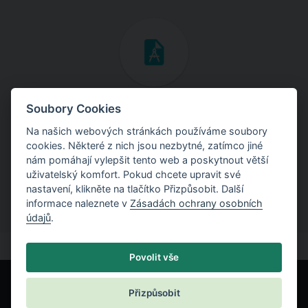
Inženýrské manuály
Soubory Cookies
Na našich webových stránkách používáme soubory
Stáhněte si manuály s teoretickými i praktickými ukázkami
cookies. Některé z nich jsou nezbytné, zatímco jiné
použití programů.
nám pomáhají vylepšit tento web a poskytnout větší
uživatelský komfort. Pokud chcete upravit své
nastavení, klikněte na tlačítko Přizpůsobit. Další
informace naleznete v
Zásadách ochrany osobních
údajů
.
Povolit vše
Přizpůsobit
© Fine spol. s r.o.