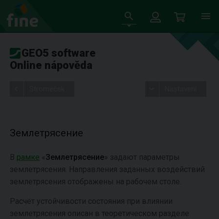
GEO5 software
Online nápověda
Stromeček
Nastavení
Землетрясение
В
рамке
«
Землетрясение
» задают параметры
землетрясения. Направления заданных воздействий
землетрясения отображены на рабочем столе.
Расчёт устойчивости состояния при влиянии
землетрясения описан в теоретическом разделе