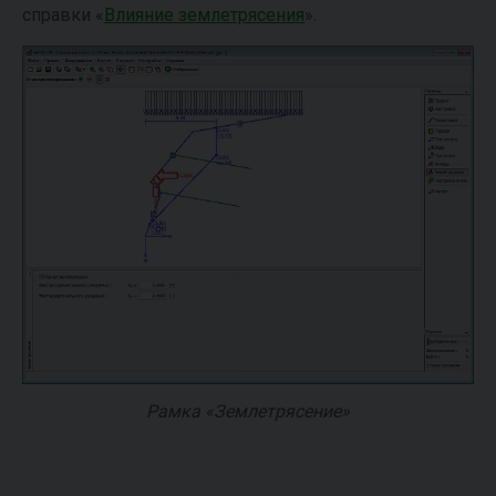
справки «
Влияние землетрясения
».
Рамка «Землетрясение»