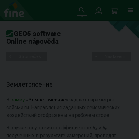
GEO5 software
Online nápověda
Stromeček
Nastavení
Землетрясение
В
рамку
«
Землетрясение
» задают параметры
сейсмики. Направления заданных сейсмических
воздействий отображены на рабочем столе.
В случае отсутствия коэффициентов
k
и
k
h
v
полученных в результате измерений, проводят