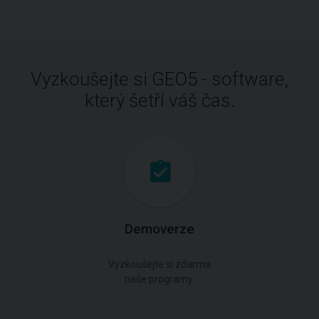
Vyzkoušejte si GEO5 - software,
který šetří váš čas.
Demoverze
Vyzkoušejte si zdarma
naše programy.