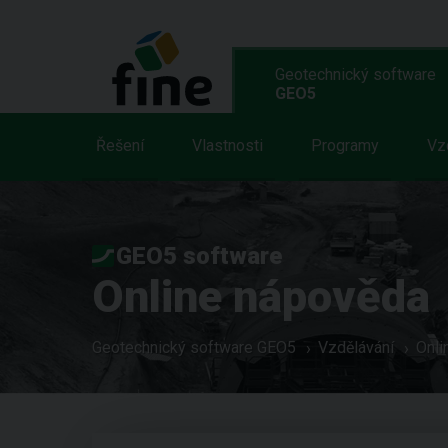
Geotechnický software
GEO5
Řešení
Vlastnosti
Programy
Vz
GEO5 software
Online nápověda
Geotechnický software GEO5
Vzdělávání
Onli