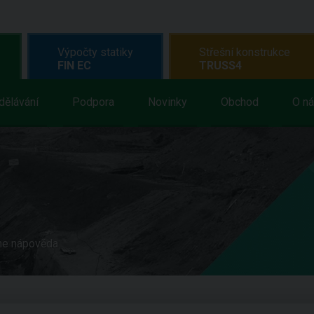
Výpočty statiky
Střešní konstrukce
FIN EC
TRUSS4
dělávání
Podpora
Novinky
Obchod
O n
ne nápověda