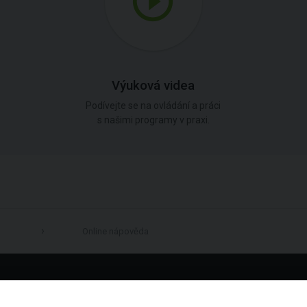
Výuková videa
Podívejte se na ovládání a práci
s našimi programy v praxi.
Online nápověda