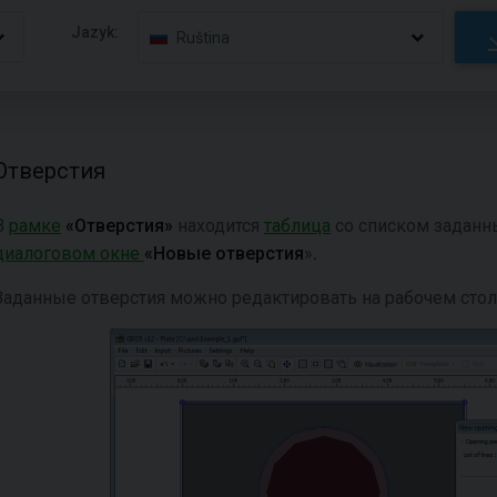
Jazyk:
Ruština
Отверстия
В
рамке
«Отверстия»
находится
таблица
со списком заданн
диалоговом окне
«Новые отверстия
»
.
Заданные отверстия можно редактировать на рабочем ст