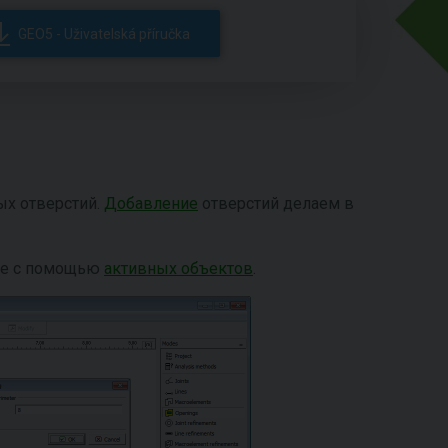
GEO5 - Uživatelská příručka
ых отверстий.
Добавление
отверстий делаем в
оле с помощью
активных объектов
.