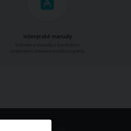
Inženýrské manuály
Stáhněte si manuály s teoretickými
i praktickými ukázkami použití programů.