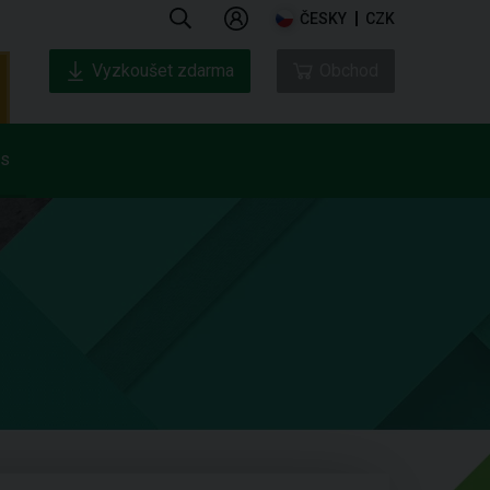
ČESKY
CZK
Vyzkoušet zdarma
Obchod
ás