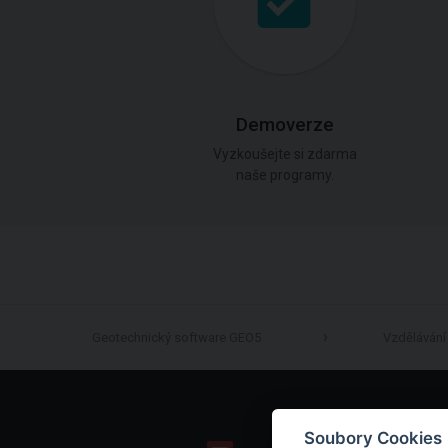
Demoverze
Vyzkoušejte si zdarma
naše programy.
Geotechnický software GEO5
Vzdělávání
Soubory Cookies