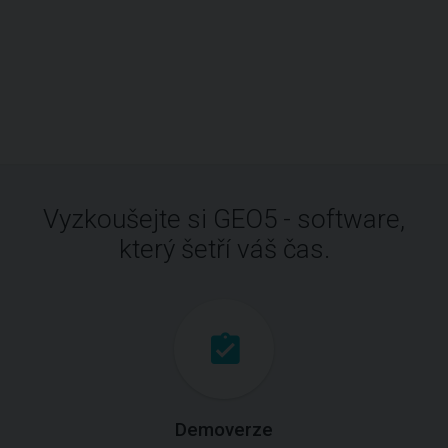
Vyzkoušejte si GEO5 - software,
který šetří váš čas.
Demoverze