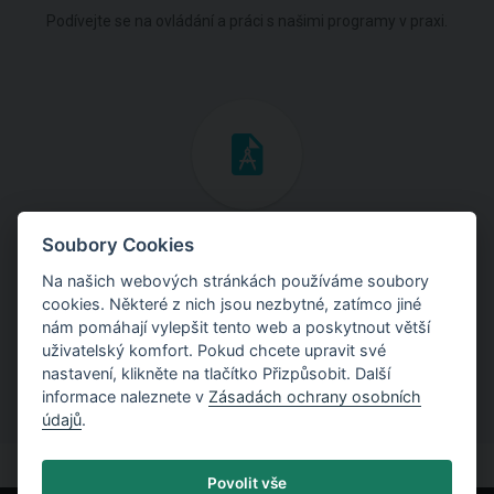
Podívejte se na ovládání a práci s našimi programy v praxi.
Inženýrské manuály
Soubory Cookies
Na našich webových stránkách používáme soubory
Stáhněte si manuály s teoretickými i praktickými ukázkami
cookies. Některé z nich jsou nezbytné, zatímco jiné
použití programů.
nám pomáhají vylepšit tento web a poskytnout větší
uživatelský komfort. Pokud chcete upravit své
nastavení, klikněte na tlačítko Přizpůsobit. Další
informace naleznete v
Zásadách ochrany osobních
údajů
.
Povolit vše