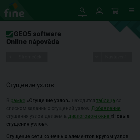
GEO5 software
Online nápověda
Stromeček
Nastavení
Сгущение узлов
В
рамке
«Сгущение узлов»
находится
таблица
со
списком заданных сгущений узлов.
Добавление
сгущения узлов делаем в
диалоговом окне
«Новые
сгущения узлов
».
Сгущение сети конечных элементов кругом узлов