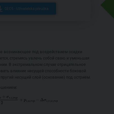
GEO5 - Uživatelská příručka
ние возникающее под воздействием осадки
тся, стремясь увлечь собой сваю и уменьшая
нии. В экстремальном случае отрицательное
овать влияние несущей способности боковой
упругий несущий слой (основание) под остриём.
ошением: