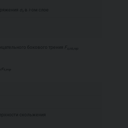
пряжения
σ
в
i
-ом слое
v
рицательного бокового трения
F
s,nk,rep
ерхности скольжения