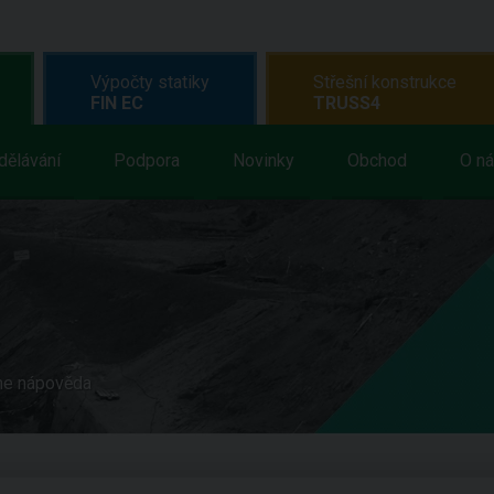
Výpočty statiky
Střešní konstrukce
FIN EC
TRUSS4
dělávání
Podpora
Novinky
Obchod
O n
ne nápověda