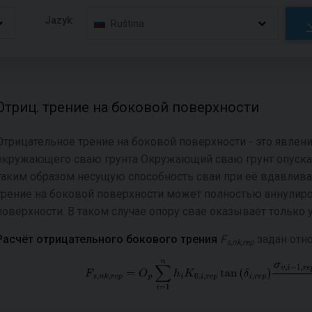
Jazyk:
Ruština
Отриц. трение на боковой поверхности
Отрицательное трение на боковой поверхности - это явле
окружающего сваю грунта Окружающий сваю грунт опускае
таким образом несущую способность сваи при её вдавлива
трение на боковой поверхности может полностью аннулир
поверхности. В таком случае опору свае оказывает только 
Расчёт отрицательного бокового трения
F
задан отн
s,nk,rep