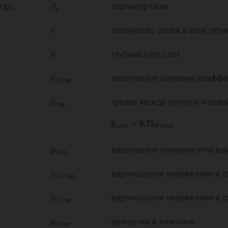
где:
O
-
периметр сваи
p
n
-
количество слоев в зоне отри
h
-
глубина
i
-ого слоя
i
K
-
характерное значение коэффи
0,i,rep
δ
-
трение между грунтом и свае
i,rep
φ
-
характерное значения угла вн
i,rep
σ
-
вертикальное напряжение в г
v,i-1,rep
σ
-
вертикальное напряжение в г
v,1,rep
p
-
пригрузка в
i
-ом слое
i,a,rep