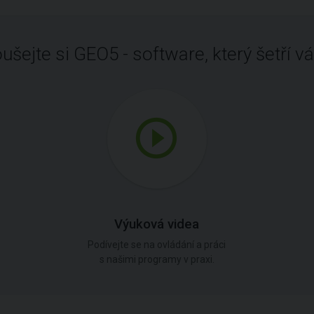
ušejte si GEO5 - software, který šetří vá
Výuková videa
Podívejte se na ovládání a práci
s našimi programy v praxi.