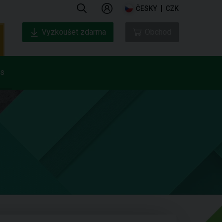
ČESKY
CZK
Vyzkoušet zdarma
Obchod
ás