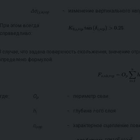
Δσ
-
изменение вертикального на
i,v,w,rep
При этом всегда
справедливо:
В случае, что задана поверхность скольжения, значение от
определено формулой:
где:
O
-
периметр сваи
p
h
-
глубина
i
-ого слоя
i
c
-
характерное сцепление пов
i,rep
3
2