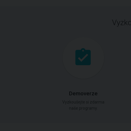
Vyzko
Demoverze
Vyzkoušejte si zdarma
naše programy.