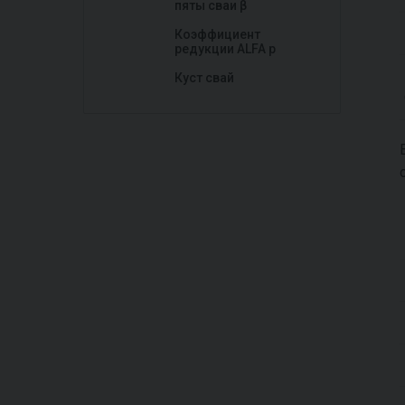
пяты сваи β
Коэффициент
редукции ALFA р
Куст свай