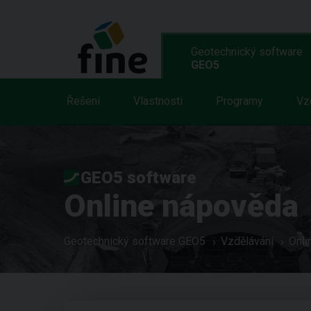
Geotechnický software
GEO5
Řešení
Vlastnosti
Programy
Vz
GEO5 software
Online nápověda
Geotechnický software GEO5
Vzdělávání
Onli