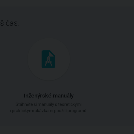
š čas.
Inženýrské manuály
Stáhněte si manuály s teoretickými
i praktickými ukázkami použití programů.