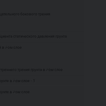
цательного бокового трения
циента статического давления грунта
й в
i
-ом слое
утреннего трения грунта в
i
-ом слое
рунте в
i
-ом слое - 1
рунте в
i
-ом слое