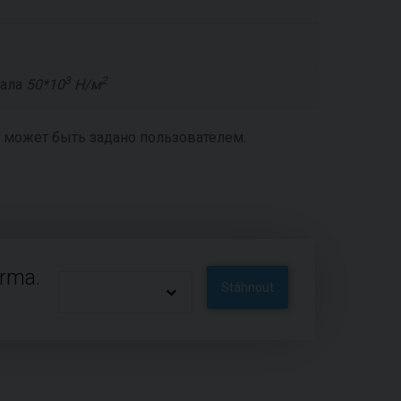
3
2
иала
50*10
Н/м
 может быть задано пользователем.
arma.
Stáhnout