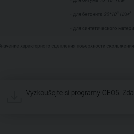
- для битума
10*10
Н/м
3
2
- для бетонита
20*10
Н/м
- для синтетического матер
Значение характерного сцепления поверхности скольжения
Vyzkoušejte si programy GEO5. Zd