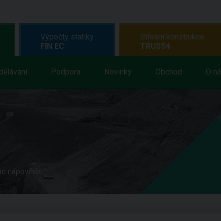
Výpočty statiky
Střešní konstrukce
FIN EC
TRUSS4
dělávání
Podpora
Novinky
Obchod
O n
ne nápověda