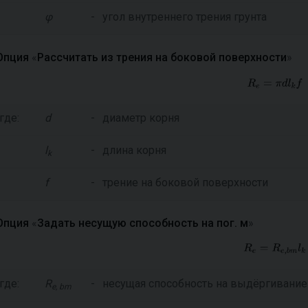
φ
-
угол внутреннего трения грунта
Опция
«
Рассчитать из трения на боковой поверхности
»
где:
d
-
диаметр корня
l
-
длина корня
k
f
-
трение на боковой поверхности
Опция
«
Задать несущую способность на пог. м
»
где:
R
-
несущая способность на выдёргивание и
e, bm