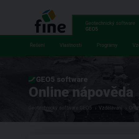
Geotechnický software
GEO5
Řešení
Vlastnosti
Programy
Vz
GEO5 software
Online nápověda
Geotechnický software GEO5
Vzdělávání
Onli