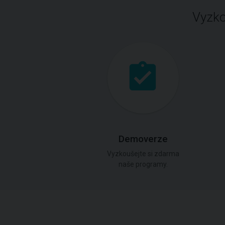
Vyzko
Demoverze
Vyzkoušejte si zdarma
naše programy.