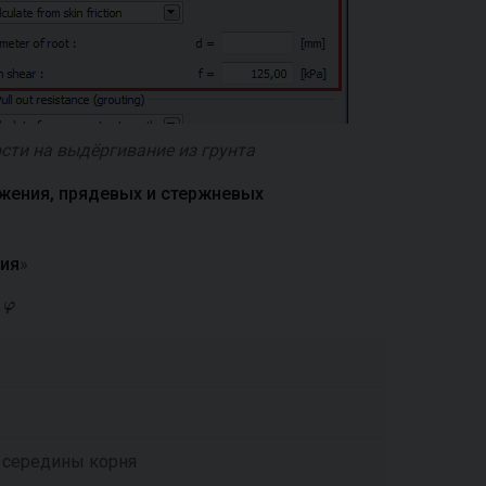
сти на выдёргивание из грунта
жения, прядевых и стержневых
ния
»
е середины корня