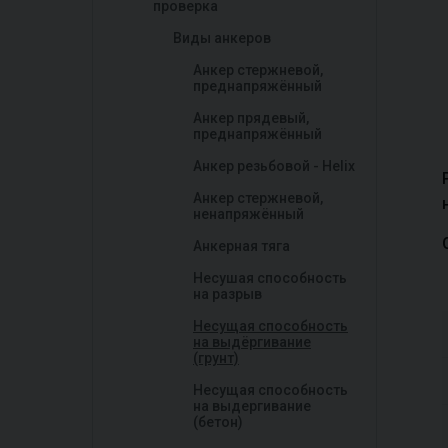
проверка
Виды анкеров
Анкер стержневой,
преднапряжённый
Анкер прядевый,
преднапряжённый
Анкер резьбовой - Helix
Анкер стержневой,
ненапряжённый
Анкерная тяга
Несушая способность
на разрыв
Несущая способность
на выдёргивание
(грунт)
Несущая способность
на выдергивание
(бетон)