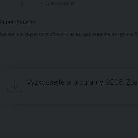
l
-
длина корня
k
Опция
«
Задать
»
Задаём несущую способность на выдёргивание из грунта
R
Vyzkoušejte si programy GEO5. Zd