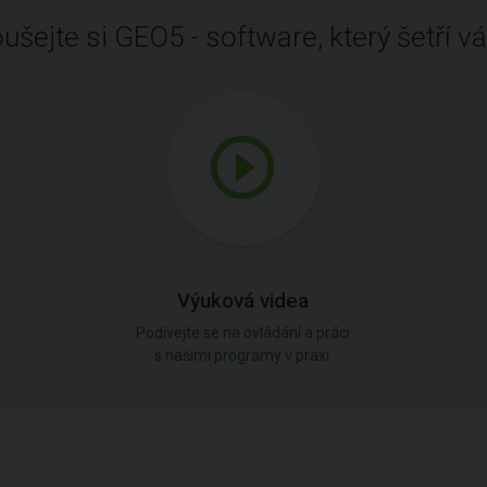
ušejte si GEO5 - software, který šetří vá
Výuková videa
Podívejte se na ovládání a práci
s našimi programy v praxi.