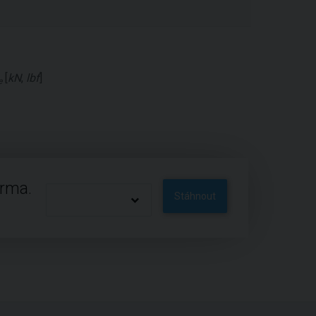
[
kN
,
lbf
]
e
arma.
Stáhnout