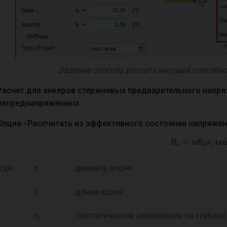
Задание способа расчёта несущей способно
Расчёт для анкеров стержневых предварительного напря
непреднапряжённых
Опция
«
Рассчитать из эффективного состояния напряже
где:
d
-
диаметр корня
l
-
длина корня
k
σ
-
геостатическое напряжение на глубин
z