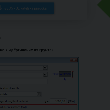
GEO5 - Uživatelská příručka
)
на выдёргивание из грунта
».