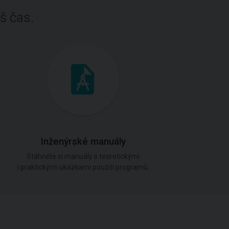
š čas.
Inženýrské manuály
Stáhněte si manuály s teoretickými
i praktickými ukázkami použití programů.