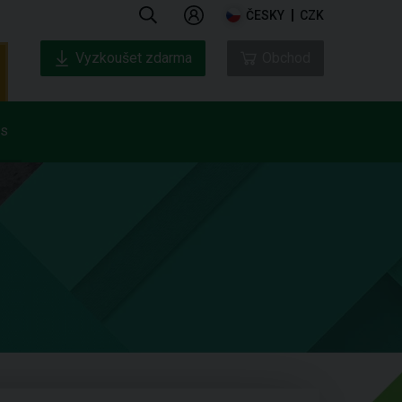
ČESKY
CZK
Vyzkoušet zdarma
Obchod
ás