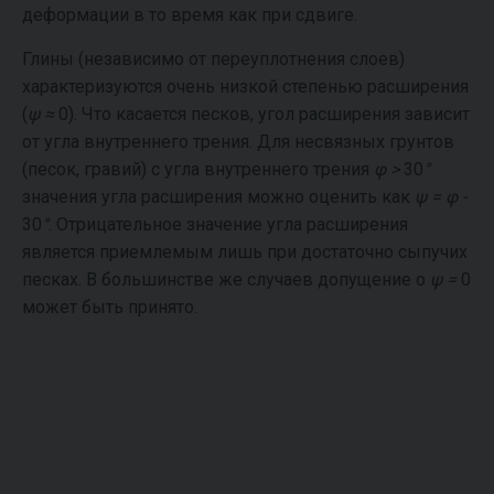
деформации в то время как при сдвиге.
Глины (независимо от переуплотнения слоев)
характеризуются очень низкой степенью расширения
(
ψ ≈
0). Что касается песков, угол расширения зависит
от угла внутреннего трения. Для несвязных грунтов
(песок, гравий) с угла внутреннего трения
φ >
30
°
значения угла расширения можно оценить как
ψ = φ -
30
°
. Отрицательное значение угла расширения
является приемлемым лишь при достаточно сыпучих
песках. В большинстве же случаев допущение о
ψ =
0
может быть принято.