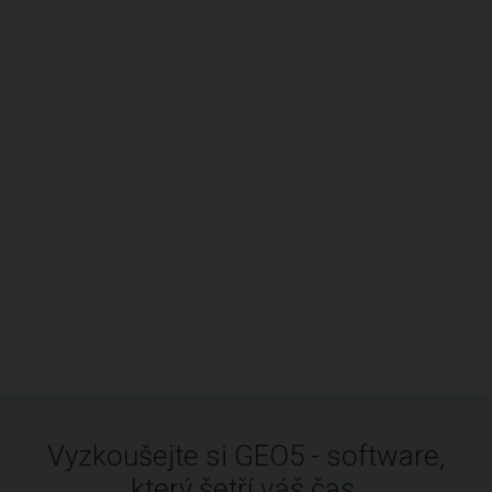
Vyzkoušejte si GEO5 - software,
který šetří váš čas.