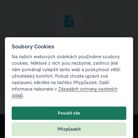
Inženýrské manuály
Soubory Cookies
Na našich webových stránkách používáme soubory
Stáhněte si manuály s teoretickými i praktickými ukázkami
cookies. Některé z nich jsou nezbytné, zatímco jiné
použití programů.
nám pomáhají vylepšit tento web a poskytnout větší
uživatelský komfort. Pokud chcete upravit své
nastavení, klikněte na tlačítko Přizpůsobit. Další
informace naleznete v
Zásadách ochrany osobních
údajů
.
Povolit vše
Přizpůsobit
© Fine spol. s r.o.