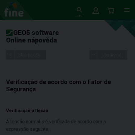
GEO5 software
Online nápověda
Stromeček
Nastavení
Verificação de acordo com o Fator de
Segurança
Verificação à flexão
A tensão normal
σ
é verificada de acordo com a
expressão seguinte: