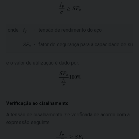
onde:
f
-
tensão de rendimento do aço
y
SF
-
fator de segurança para a capacidade de supo
s
e o valor de utilização é dado por:
Verificação ao cisalhamento
A tensão de cisalhamento
τ
é verificada de acordo com a
expressão seguinte