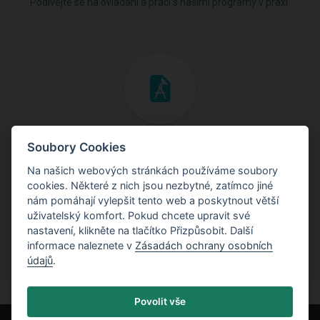
Podívejte se na ovládání a práci s našimi programy v praxi.
Inženýrské manuály
Soubory Cookies
Na našich webových stránkách používáme soubory
Stáhněte si manuály s teoretickými i praktickými ukázkami
cookies. Některé z nich jsou nezbytné, zatímco jiné
použití programů.
nám pomáhají vylepšit tento web a poskytnout větší
uživatelský komfort. Pokud chcete upravit své
nastavení, klikněte na tlačítko Přizpůsobit. Další
informace naleznete v
Zásadách ochrany osobních
údajů
.
Povolit vše