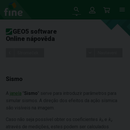
GEO5 software
Online nápověda
Stromeček
Nastavení
Sismo
A
janela
"
Sismo
" serve para introduzir parâmetros para
simular sismos. A direção dos efeitos da ação sísmica
são visíveis na imagem.
Caso não seja possível obter os coeficientes
k
e
k
h
v
através de medições, estes podem ser calculados