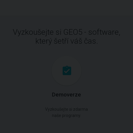
Vyzkoušejte si GEO5 - software,
který šetří váš čas.
Demoverze
Vyzkoušejte si zdarma
naše programy.