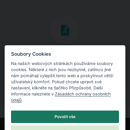
Inženýrské manuály
Soubory Cookies
Na našich webových stránkách používáme soubory
Stáhněte si manuály s teoretickými i praktickými ukázkami
cookies. Některé z nich jsou nezbytné, zatímco jiné
použití programů.
nám pomáhají vylepšit tento web a poskytnout větší
uživatelský komfort. Pokud chcete upravit své
nastavení, klikněte na tlačítko Přizpůsobit. Další
informace naleznete v
Zásadách ochrany osobních
údajů
.
Povolit vše