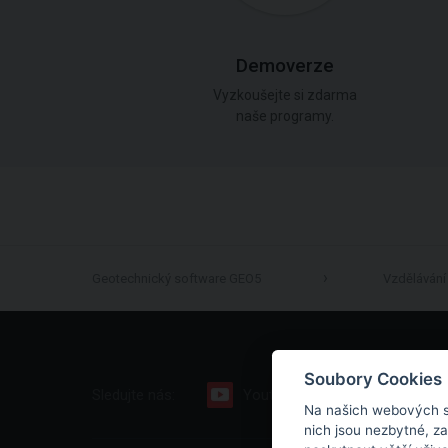
Demoverze
Vyzkoušejte si zdarma
naše programy.
Geotechnický software GEO5
Vzdělávání
Soubory Cookies
Sledujte nás:
Youtube
Facebook
Na našich webových s
nich jsou nezbytné, z