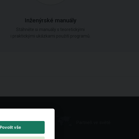
Inženýrské manuály
Stáhněte si manuály s teoretickými
i praktickými ukázkami použití programů.
Partneři ve světě
Povolit vše