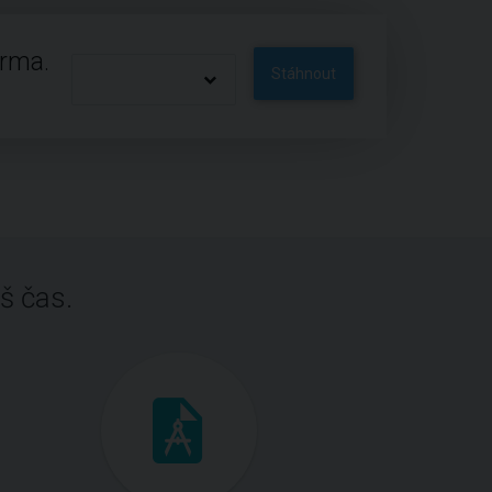
arma.
Stáhnout
š čas.