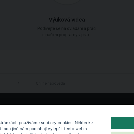
Výuková videa
Podívejte se na ovládání a práci
s našimi programy v praxi.
Online nápověda
LinkedIn
tránkách používáme soubory cookies. Některé z
atímco jiné nám pomáhají vylepšit tento web a