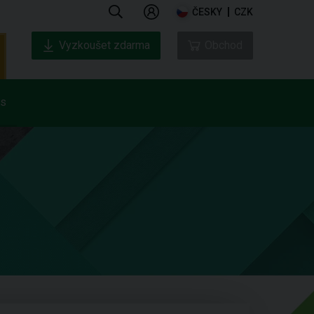
ČESKY
CZK
Vyzkoušet zdarma
Obchod
ás