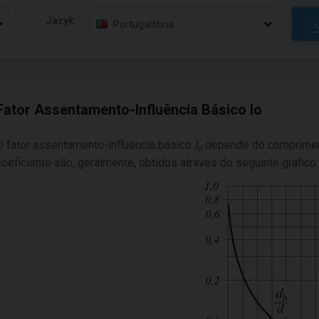
Jazyk:
Portugalština
Fator Assentamento-Influência Básico Io
O fator assentamento-influência básico
I
depende do comprimen
o
coeficiente são, geralmente, obtidos através do seguinte gráfico: