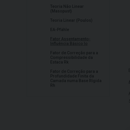
Teoria Não Linear
(Masopust)
Teoria Linear (Poulos)
EA-Pfähle
Fator Assentamento-
Influência Básico Io
Fator de Correção para a
Compressibilidade da
Estaca Rk
Fator de Correção para a
Profundidade Finita da
Camada numa Base Rígida
Rh