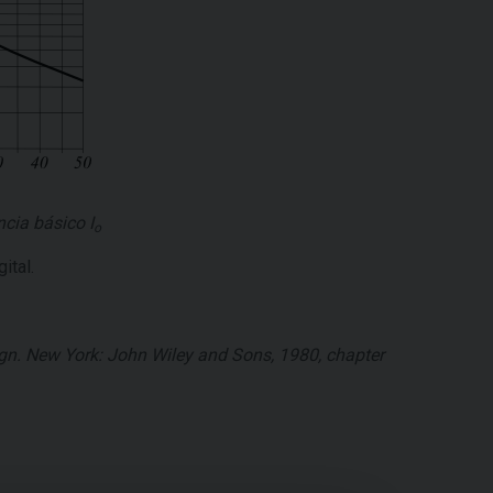
ncia básico
I
o
ital.
sign. New York: John Wiley and Sons, 1980, chapter