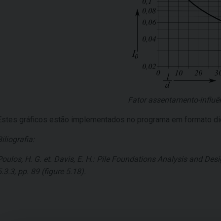
Fator assentamento-influê
Estes gráficos estão implementados no programa em formato dig
Biliografia:
Poulos, H. G. et. Davis, E. H.: Pile Foundations Analysis and De
5.3.3, pp. 89 (figure 5.18).