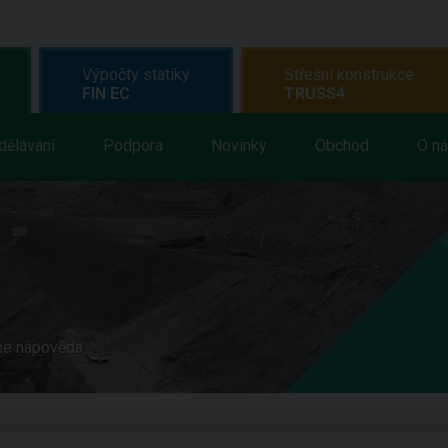
Výpočty statiky
Střešní konstrukce
FIN EC
TRUSS4
dělávání
Podpora
Novinky
Obchod
O n
ne nápověda