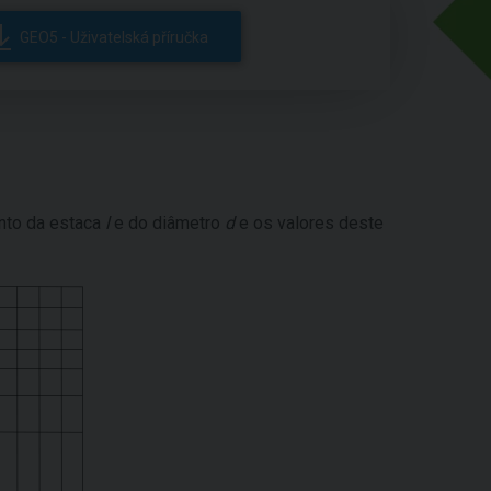
GEO5 - Uživatelská příručka
to da estaca
l
e do diâmetro
d
e os valores deste